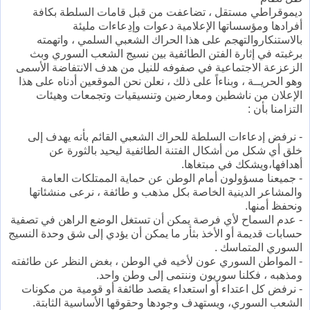
ديموقراطي مستقل ، تضاعفت من قبل قامات السلطة بكافة
أفرادها ومؤسساتها الإعلامية دعوات وإدِعاءات مليئة
بالاستنكاروالتهجم على هذا الحراك الشعبي السلمي ، واتهمته
برغبته في إثارة الفتن الطائفية بين نسيج الشعب السوري وبث
الزعزعة الاجتماعية في صفوفه للنيل من هدف الانتفاضة الأسمى
وهو الحريــة ، وبناءاً على ذلك ، نعلن نحن الموقعين أدناه على هذا
الإعلان من ناشطين ومعارضين وتنسيقيات وتجمعات وهيئات
التزامنا بأن :
- نرفض إدعاءات السلطة للحراك الشعبي القائم بأنه يهدف إلى
خلق أي شكل من أشكال الفتنة الطائفية ليحيد بالثورة عن
أهدافها،ويشكك في مبتغاها.
- جميعنا مسؤولون أمام الوطن عن حماية الممتلكات العامة
والمشاعر الدينية الخاصة بكل مذهب و طائفة ، نرعى منشئاتها
ونحفظ أمنها.
- عدم السماح لأي فرصة يمكن أن تستغل الوضع الراهن في تصفية
حسابات قديمة أو الأخذ بثأر ما يمكن أن يؤدي إلى شق وحدة النسيج
السوري المتماسك .
- المواطن السوري عون لأخيه في الوطن ، بغض النظر عن طائفته
ومذهبه ، فكلنا سوريون وننتمى إلى وطن واحد.
- نرفض كل اعتداء أو استعداء يقصد طائفة أو قومية من مكونات
الشعب السوري، ويستهدف وجودها وحقوقها الأساسية الثابتة.