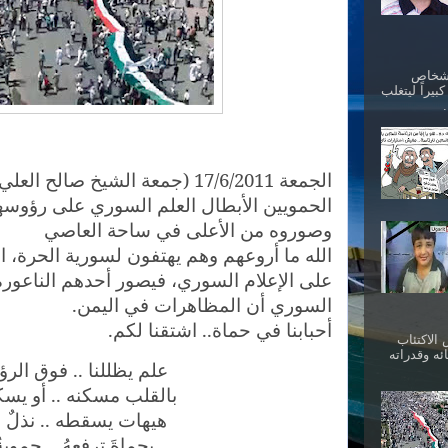
أشخاص
بيراً ليتغلب
الجمعة 17/6/2011 (جمعة الشيخ صال
الحمويين الأبطال العلم السوري على رؤوسهم
وصوروه من الأعلى في ساحة العاصي
الله ما أروعهم وهم يهتفون لسورية الحرة، 
على الإعلام السوري، فيصور أحدهم الناعورة
السوري أن المظاهرات في اليمن.
أحبابنا في حماة.. اشتقنا لكم.
الاكتئاب
ئه وقدراته
علم يظللنا .. فوق الر
بالقلب مسكنه .. أو يسك
هيهات يسقطه .. نذلٌ و
بحماةَ ترفعهُ .. حمويةٌ ن