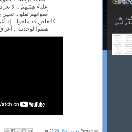
علياءُ هِمَّتِهمْ .. لا تعر
أصواتهم تعلو .. تحيي بنا
نباء إعلان
كالعاصِ قد ماجوا .. إذ أغر
وطني لقوى
هتفوا لوحدتنا .. أعراقَ 
Posted by
محمود عكل
22:29
at