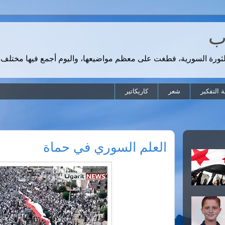
رب
لثورة السورية، فطغت على معظم مواضيعها، واليوم أجمع فيها مختلف 
 التفكير
شعر
كاريكاتير
العلم السوري في حماة