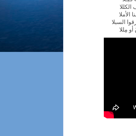
ف الكللا
 الأملا
قوا السبلا
أو مِللا