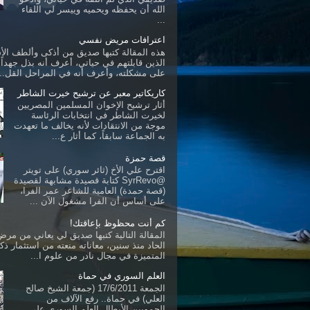
الله أن يحفظه ويحميه وييسر لي اللقاء
...
اعترافات مريض نفسي
هذه المقالة كتبها صديق من أذكى وألطف ال
الذين قابلتهم في حياتي، أعرف أنه بذل جهداً ك
على مشكلته، وأعرف أنه في المراحل القل...
كاريكاتير معبر عن ترشيح خيرت الشاطر
أثار ترشيح الإخوان المسلمين المصريين
لخيرت الشاطر في انتخابات الرئاسة
موجة من الانتقادات لأنه يخالف ما تعهدت
به الجماعة سابقاً، كما أثار ع...
قصة حمزة
اقترح علي الأخ (ثائر سوري) على تويتر
@SyrRevo كتابة قصيدة مشابهة لقصيدة
(قصة حمدة) العامية للشاعر عمر الفرا،
على أساس أن الفرا مشغول الآن ...
كم أنت محظوظ بإعاقتك!
المقالة التالية كتبها صديق لي يعاني من مرض 
الحاد منذ سنين، معاناته منعته من استثمار ذكا
المتميزة في مجال نادر من علوم ا...
العلم السوري في حماة
الجمعة 17/6/2011 (جمعة الشيخ صالح
العلي) في حماة.. رفع الآلاف من
الحمويين الأبطال العلم السوري على