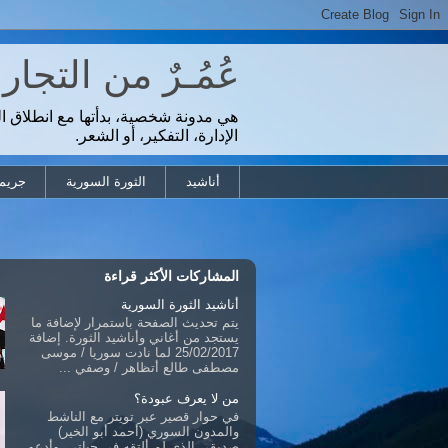
عُمُـرٌ من التجا
هي مدونة شخصية، بدأتها مع انطلاق ا
الإدارة، التفكير، أو الشعر.
أناشيد
الثورة السورية
جريمة
المشاركات الأكثر قراءة
أناشيد الثورة السورية
يتم تحديث الصفحة باستمرار لإضافة ما
يستجد من أغاني وأناشيد الثورة. إضافة
25/02/2017 لما نادت سوريا / موسى
مصطفى طالع أتظاهر / وصفي ...
من لا يعرف عبودة؟
في حوار قصير عبر تويتر مع الناشط
والمدون السوري (أحمد أبو الخير)
صديقي الذي لم ألتقه في حياتي، وأدعو