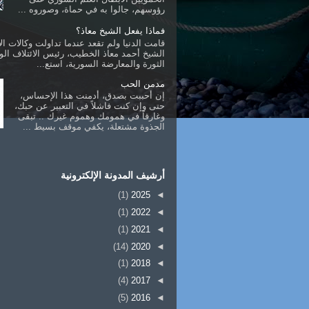
رؤوسهم، جالوا به في حماة، وصوروه ...
فماذا يفعل الشيخ معاذ؟
قامت الدنيا ولم تقعد عندما تداولت وكالات الأ
الشيخ أحمد معاذ الخطيب، رئيس الائتلاف ال
الثورة والمعارضة السورية، استع...
مدمن الحب
إن أحببت بصدق، أدمنت هذا الإحساس،
حتى وإن كنت فاشلاً في التعبير عن حبك،
وغارقاً في همومك وهموم غيرك .. تبقى
الجذوة مشتعلة، يكفي موقف بسيط ...
أرشيف المدونة الإلكترونية
(1)
2025
◄
(1)
2022
◄
(1)
2021
◄
(14)
2020
◄
(1)
2018
◄
(4)
2017
◄
(5)
2016
◄