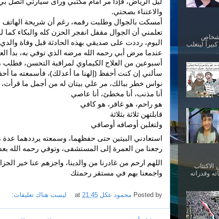
والاعتناء بصحتي.
أمسكت بالجوال وطلبت رقمه، رغم أن شريحة الهاتف
تعلمني أن الجوال مقفل انفجر الحزن كله والبكاء كما ل
أشخاص
اليوم، رددت على صديقي بهذه الحادثة قبل وفاة والدي 
بيراً ليتغلب
نواس خطر ببالك، مر علي بيتان له من أجمل ما قرأت، 
أنا مذنب، أنا مخطئ، أنا عاصي
هو راحم، هو غافر، هو كافي
قابلتهن ثلاثة بثلاثة
ولتغلبن أوصافه أوصافي
استعادني البيتين حتى حفظهما، وسمعته يرددهما عدة 
رجعنا من العمرة إلى المستشفى، وتوفي رحمه الله بعدها
الاكتئاب
واجمعنا بهم في مستقر رحمتك
ئه وقدراته
Posted by
محمود عكل
21:45
at
ليست هناك تعليقات: