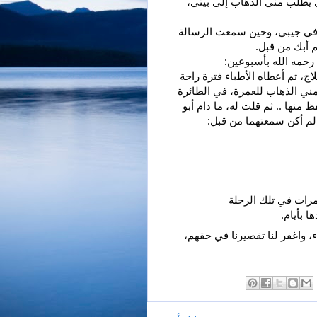
ليل الرياض، فإذا مر أمام مكتبي ورأى سيارتي اتصل بي يطلب مني الذهاب إلى بيتي، 
 في جيبي، وحين سمعت 
الرسالة 
م أبك من قبل.
رحمه الله بأسبوعين:
عندما مرض أبي رحمه الله مرضه الذي توفي به، بدأ العلاج، ثم أعطاه الأطباء فترة راحة 
أسبوعين من العلاج الكيماوي لمراقبة التحسن، فطلب مني الذهاب للعمرة، في الطائرة 
سألني إن كنت أحفظ (إلهنا ما أعدلك)، فأسمعته ما أحفظ منها .. ثم قلت له، ما دام أبو 
لم أكن سمعتهما من قبل:
مرات في تلك الرحلة
 بأيام.
اللهم ارحم من غادرنا من والدينا، واجزهم عنا خير الجزاء، واغفر لنا تقصيرنا في حقهم، 