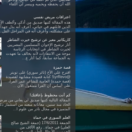
الله أن يحفظه ويحميه وييسر لي اللقاء
...
اعترافات مريض نفسي
هذه المقالة كتبها صديق من أذكى وألطف ال
الذين قابلتهم في حياتي، أعرف أنه بذل جهداً ك
على مشكلته، وأعرف أنه في المراحل القل...
كاريكاتير معبر عن ترشيح خيرت الشاطر
أثار ترشيح الإخوان المسلمين المصريين
لخيرت الشاطر في انتخابات الرئاسة
موجة من الانتقادات لأنه يخالف ما تعهدت
به الجماعة سابقاً، كما أثار ع...
قصة حمزة
اقترح علي الأخ (ثائر سوري) على تويتر
@SyrRevo كتابة قصيدة مشابهة لقصيدة
(قصة حمدة) العامية للشاعر عمر الفرا،
على أساس أن الفرا مشغول الآن ...
كم أنت محظوظ بإعاقتك!
المقالة التالية كتبها صديق لي يعاني من مرض 
الحاد منذ سنين، معاناته منعته من استثمار ذكا
المتميزة في مجال نادر من علوم ا...
العلم السوري في حماة
الجمعة 17/6/2011 (جمعة الشيخ صالح
العلي) في حماة.. رفع الآلاف من
الحمويين الأبطال العلم السوري على