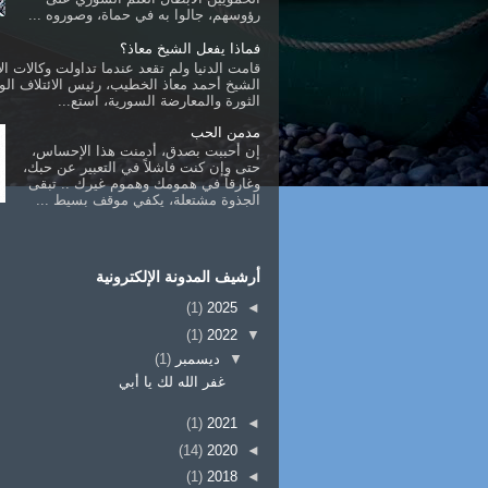
رؤوسهم، جالوا به في حماة، وصوروه ...
فماذا يفعل الشيخ معاذ؟
قامت الدنيا ولم تقعد عندما تداولت وكالات الأ
الشيخ أحمد معاذ الخطيب، رئيس الائتلاف ال
الثورة والمعارضة السورية، استع...
مدمن الحب
إن أحببت بصدق، أدمنت هذا الإحساس،
حتى وإن كنت فاشلاً في التعبير عن حبك،
وغارقاً في همومك وهموم غيرك .. تبقى
الجذوة مشتعلة، يكفي موقف بسيط ...
أرشيف المدونة الإلكترونية
(1)
2025
◄
(1)
2022
▼
▼
ديسمبر
(1)
غفر الله لك يا أبي
(1)
2021
◄
(14)
2020
◄
(1)
2018
◄