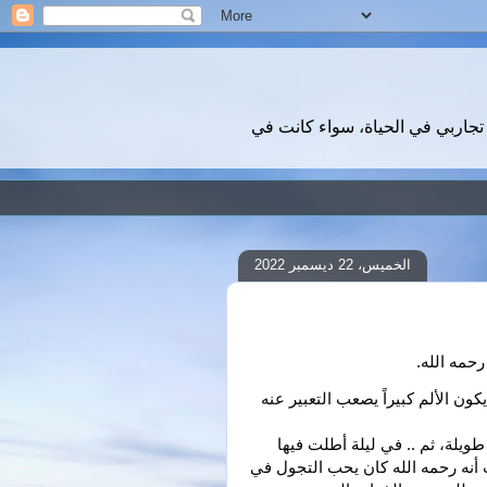
تجاربي في الحياة، سواء كانت في
الخميس، 22 ديسمبر 2022
رحمه الله.
لم أكتب عن وفاة والدي طوال السنوات الماضية، حين يكون الألم كبيراً يصعب التعبير عنه 
أذكر أنني لم أبك بعد وفاته، استمرت حالة الجمود فترة طويلة، ثم .. في ليلة أطلت فيها 
البقاء في المكتب انطلقت بسيارتي نحو البيت، وتذكرت أنه رحمه الله كان يحب التجول في 