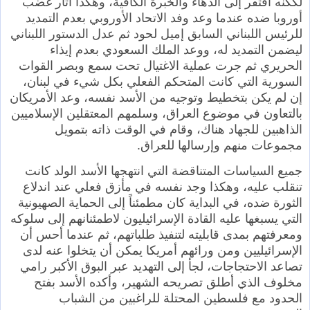
لككنه افتقر إلى الدهاء والخبرة الكافية، وهكذا أثار غضب
أوروبا ضده عندما وعد وفد الاتحاد الأوروبي بعدم التمديد
للرئيس اللبناني السابق إميل لحود ثم عدل الدستور اللبناني
ليضمن التمديد له، ووعد الملك السعودي بعدم إيذاء
الحريري ثم جرت عملية الاغتيال تحت سمع وبصر القوات
السورية التي كانت المتحكم الفعلي بكل شيء في لبنان،
إن لم يكن بتخطيط وتوجيه من الأسد نفسه، وعد الأمريكان
بالتعاون في موضوع العراق، وسلمهم المعتقلين الإسلاميين
الذاهبين للجهاد هناك، وقام في الوقت ذاته بتمويل
مجموعات منهم وإرسالها للعراق.
جميع السياسات المتناقضة التي انتهجها الأسد الولد كانت
تنقلب عليه، وهكذا وجد نفسه في مأزق فعلي عند اندلاع
الثورة ضده، في البداية كان مطمئناً إلى الحماية الصهيونية
التي يسبغها عليه القادة الإسرائيليون لاطمئنانهم إلى سلوكه
ومعرفتهم بمدى قابليته لتنفيذ طلباتهم، ثم عندما أحس أن
الإسرائيليين ومن ورائهم أمريكا يمكن أن يتخلوا عنه لدى
تصاعد الاحتجاجات، لجأ إلى التهديد عبر البوق الأكبر رامي
مخلوف الذي أطلق تصريحه الشهير، وأكده الأسد بفتح
الحدود مع فلسطين المحتلة للراغبين من الشباب