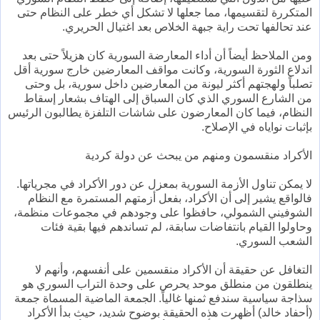
المتكررة لتقسيمها، مما جعلها لا تشكل أي خطر على النظام حتى
عند تحالفها تحت راية جبهة الخلاص بعد اغتيال الحريري.
ومن الملاحظ أيضاً أن أداء المعارضة السورية كان هزيلاً حتى بعد
اندلاع الثورة السورية، وكانت مواقف المعارضين خارج سورية أقل
تصلباً ولهجتهم أكثر ليونة من المعارضين داخل سورية، بل وحتى
من الشارع السوري الذي كان السباق إلى الهتاف بشعار إسقاط
النظام، فيما كان المعارضون على شاشات التلفزة يطالبون الرئيس
بإثبات نواياه في الإصلاح.
الأكراد منقسمون ومنهم من يبحث عن دولة كردية
لا يمكن تناول الأزمة السورية بمعزل عن دور الأكراد في مجرياتها.
فالواقع يشير إلى أن الأكراد، بفعل أزمتهم المستمرة مع النظام
الشوفيني الشمولي، حافظوا على وجودهم في مجموعات منظمة،
وحاولوا القيام بانتفاضات سابقة، لم تساندهم فيها بقية فئات
الشعب السوري.
التغافل عن حقيقة أن الأكراد منقسمين على أنفسهم، وأنهم لا
ينطلقون من منطلق موحد يحرص على وحدة التراب السوري هو
سذاجة سياسية سندفع ثمنها غالياً. الجمعة الماضية المسماة جمعة
(أحفاد خالد) أظهرت هذه الحقيقة بوضوح شديد، حيث بدأ الأكراد