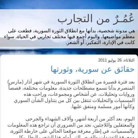
عُمُـرٌ من التجارب
هي مدونة شخصية، بدأتها مع انطلاق الثورة السورية، فطغت على
معظم مواضيعها، واليوم أجمع فيها مختلف تجاربي في الحياة، سواء
كانت في الإدارة، التفكير، أو الشعر.
الثلاثاء، 26 يوليو 2011
حقائق عن سورية، وثورتها
بعد فترة قصيرة من انطلاق الثورة السورية في شهر آذار (مارس)
المنصرم بدأنا نسمع مصطلحات جديدة، معلومات مختلفة، قصصاً
وروايات وتحليلات، عن أشخاص ومجموعات، وراحت هذه
المسميات والتحليلات تنتقل بين كل من يتناول الشأن السوري
وكأنها أمور مسلمة ومتفق عليها.
اليوم، بعد أكثر من أربعة أشهر، وآلاف الشهداء والجرحى
والمعتقلين واللاجئين، نجد من الضروري أن نراجع هذه المعلومات
والمسميات، في إطار معرفة موقعنا الحالي على خارطة الثورة،
ومعرفة التهديدات والفرص التي أمام هذا الشعب البطل بكل