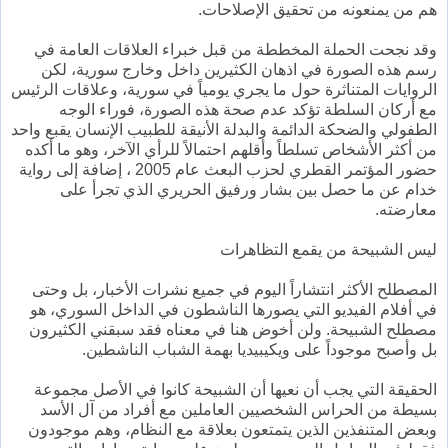
هم من يمنعونه من تحقيق الإصلاحات.
وقد نجحت الحملة المخططة من قبل خبراء العلاقات العامة في
رسم هذه الصورة في اذهان الكثيرين داخل وخارج سورية، لكن
الروايات المتناثرة حول ما يجري يومياً في سورية، وعلاقات الرئيس
مع أركان السلطة تؤكد عدم صحة هذه الصورة، فوراء الوجه
الطفولي والضحكة الدائمة والبدلة الأنيقة للطبيب الإنسان يقبع واحد
من أكثر الأشخاص تسلطاً وأقلهم احتمالاً للرأي الآخر، وهو ما أكده
حضور المؤتمر القطري لحزب البعث عام 2005 ، إضافة إلى رواية
خدام عن ما حصل بين بشار ورفيق الحريري الذي تجرأ على
معارضته.
ليس الشبيحة من يقمع التظاهرات
المصطلح الأكثر انتشاراً اليوم في جميع نشرات الأخبار، بل وحتى
في أفلام الفيديو التي يصورها الناشطون في الداخل السوري، هو
مصطلح الشبيحة. ولن أخوض هنا في معناه فقد سبقني الكثيرون
بل وأصبح موجوداً على ويكيبيديا بهمة الشباب الناشطين.
الحقيقة التي يجب أن نعيها أن الشبيحة كانوا في الأصل مجموعة
بسيطة من الحراس الشخصيين العاملين مع أفراد من آل الأسد
وبعض المتنفذين الذين يتمتعون بعلاقة مع النظام، وهم موجودون