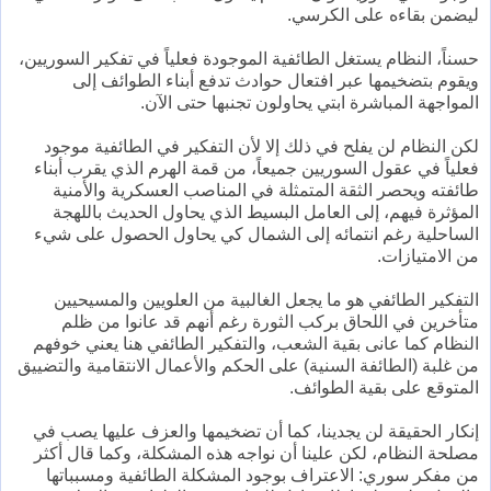
ليضمن بقاءه على الكرسي.
حسناً، النظام يستغل الطائفية الموجودة فعلياً في تفكير السوريين،
ويقوم بتضخيمها عبر افتعال حوادث تدفع أبناء الطوائف إلى
المواجهة المباشرة ابتي يحاولون تجنبها حتى الآن.
لكن النظام لن يفلح في ذلك إلا لأن التفكير في الطائفية موجود
فعلياً في عقول السوريين جميعاً، من قمة الهرم الذي يقرب أبناء
طائفته ويحصر الثقة المتمثلة في المناصب العسكرية والأمنية
المؤثرة فيهم، إلى العامل البسيط الذي يحاول الحديث باللهجة
الساحلية رغم انتمائه إلى الشمال كي يحاول الحصول على شيء
من الامتيازات.
التفكير الطائفي هو ما يجعل الغالبية من العلويين والمسيحيين
متأخرين في اللحاق بركب الثورة رغم أنهم قد عانوا من ظلم
النظام كما عانى بقية الشعب، والتفكير الطائفي هنا يعني خوفهم
من غلبة (الطائفة السنية) على الحكم والأعمال الانتقامية والتضييق
المتوقع على بقية الطوائف.
إنكار الحقيقة لن يجدينا، كما أن تضخيمها والعزف عليها يصب في
مصلحة النظام، لكن علينا أن نواجه هذه المشكلة، وكما قال أكثر
من مفكر سوري: الاعتراف بوجود المشكلة الطائفية ومسبباتها