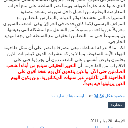
الذي غابوا عنه عقوداً طويلة، وبينما تصر السلطة على منع أحزاب
المعارضة الوطنية من العمل داخل سورية، وتسعد بتصفيق
المسيرات التي تحشدها دوائر الدولة والمدارس للتضامن مع
الموقف الرسمي (كما كان يحدث في العراق) يبقى الشعب السوري
معزولاً عن واقعه، وممنوعاً من التفاعل مع المشكلة التي يعيشها،
بل وممنوعاً حتى من التضامن الحقيقي مع السلطة في وجه التهديد
الخارجي.
لكن ما لا تدركه السلطة، وهي بتصرفاتها تصر على أن تمثل طاحونة
الهواء الآيلة للسقوط، وما لا يدركه عشرات الدون كيشوتات الذين
يحلمون بفرض أنفسهم على الشعب دون أن يجرؤوا حتى على
الاقتراب من الطاحونة، أن
التغيير الحقيقي سينبع من أبناء الشعب
الصامتين حتى الآن، والذين ينفخون كل يوم نفخة أقوى على
الطاحونة التي تآكلتهم عبر سنوات الديكتاتورية، ولن يكون اليوم
الذين يزيلونها فيه بعيداً.
محمود عكل
04:54
at
ليست هناك تعليقات:
مشاركة
الأربعاء، 20 يوليو 2011