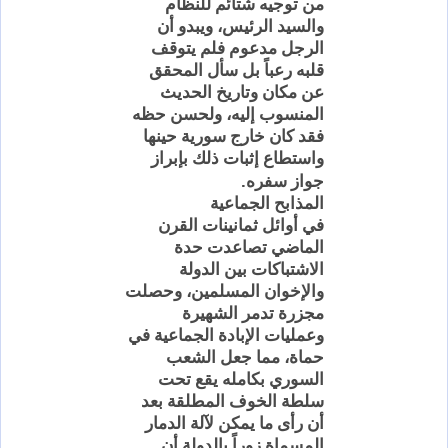
من توجيه شتائم للنظام
والسيد الرئيس، ويبدو أن
الرجل مدعوم فلم يتوقف
قلبه رعباً بل سأل المحقق
عن مكان وتاريخ الحديث
المنسوب إليه، ولحسن حظه
فقد كان خارج سورية حينها
واستطاع إثبات ذلك بإبراز
.
جواز سفره
المذابح
الجماعية
في أوائل ثمانينات القرن
الماضي تصاعدت حدة
الاشتباكات
بين الدولة
والإخوان المسلمين، وحصلت
مجزرة تدمر الشهيرة
وعمليات
الإبادة
الجماعية في
حماة، مما جعل الشعب
السوري
بكامله
يقع تحت
سلطة الخوف المطلقة بعد
أن رأى ما يمكن لآلة الدمار
المسماة زوراً بالدولة أن