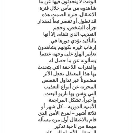
الوقت لا يتحدثون فيها عن ما
شاهدوه من مآس خلال فترة
الاعتقال، فترة الصمت هذه
قد تطول أو تقصر تبعاً لمقدار
جرأة الشخص، وحجم
التعذيب الذي تلقاه، إلا أنها
بالتأكيد تؤدي دورها في
إرهاب غيره بكونهم يشاهدون
تعابير
الهلع على وجهه عندما
.
يسألونه عن ما حصل له
والفترات اللاحقة التي يتحدث
بها هذا المعتقل
تجعل
الأثر
مضموناً عبر تداول القصص
المحزنة عن أنواع التعذيب
.
التي يتفنن بها نازيو البعث
وأخيراً، تشكل المراجعة
الأمنية الدورية – كل شهر أو
ثلاثة أشهر – لفرع الأمن الذي
قام بالاعتقال أول مرة مسألة
مهمة من ناحية تذكير
المعتقل بالأجواء التي كان