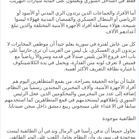
فقط في الساحل السوري ويعملون على حماية سيارات التهريب.
أما الأفراد والجماعات الذين يرتدون الزي المدني أو الأسود أو
الرياضي أو البنطال العسكري والقمصان المدنية فهؤلاء ليسوا
شبيحة، هؤلاء ببساطة أفراد الأجهزة الأمنية المختلفة والذين تبلغ
أعدادهم الآلاف.
كل من عاش لفترة في سورية يعلم جيداً أن موظفي المخابرات لا
يرتدون الزي العسكري، بل ليس من الغريب أن ترى حارساً على
باب أحد فروع الأمن يلبس صندلاً في قدمه وسروالاً رياضياً مع
قميص لا تعرف لونه منن القذارة، ويحمل في يده الكلاشينكوف
باعتباره بطاقة التعريف الأكثر أهمية.
علينا أن نواجه الحقيقة بصراحة، من يقمع المتظاهرين اليوم هم
أفراد الأجهزة الأمنية، وآلاف المخبرين المجندين رسمياً من النظام،
إضافة إلى عدد من المجرمين والمحكومين الذين عجل الرئيس
السوري بإطلاقهم ليستخدمهم في قمع المتظاهرين كما استخدمهم
سابقاً في الاعتداء على مسجوني ربيع دمشق داخل سجن صيدنايا.
الطائفية موجودة
نحاول جميعاً أن ندفن رأسنا في الرمال وندعي أن الطائفية ليست
موجودة في سورية، وأن النظام يحاول اللعب على الوتر الطائفي