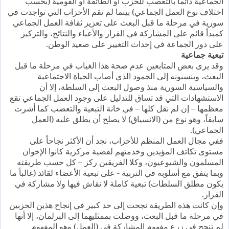
الجماعية دائماً بالتعصب للحزب أو الطائفة أو القومية (بحسب
اختلاف نوع العمل الجماعي) بينما لم تقم الأحزاب التي تواجدت في
سورية في مرحلة ما قبل البعث على تعزيز ثقافة العمل الجماعي
كمبدأ قائم على المشاركة في القرار والأعباء والنتائج، والتركيز
على دور الجماعة في إحداث التغيير على صعيد الوطن.
تبعية جماعية
وقد يرى بعض المتابعين عدم صحة هذا الغياب في مرحلة ما قبل
البعث، وينسبونه إلى الجمود الذي أصاب الحياة الاجتماعية
والسياسية السورية منذ وصول البعث إلى السلطة، إلا أن
الاستشهادات التي قد تساق للتدليل على وجود العمل الجماعي تقع
معظمها – إن لم نقل كلها – في خانة التبعية والتعصب كما أشرت
سابقاً، وهو نوع من (الانسياق) لا يصلح أن يطلق عليه (العمل
الجماعي).
ففي مجال العمل المنظم للأحزاب، نجد أن الأكثر نجاحاً على
مستوى تكاتف المؤيدين وخدمتهم لقضية مركزية كانوا الإخوان
المسلمون والشيوعيون، وكلا الفريقين ركز – كل حسب طريقته
وبما يتفق مع أسلوبه في التربية - على تبعية الأعضاء لقائد (غالباً ما
يكون مطلق السلطات) تبعية كاملة لا نقاش فيها ولا مشاركة في
القرار.
وإن كانت هذه الطريقة نجحت إلى حد كبير في إنجاح هذين الحزبين
في مرحلة ما قبل البعث، ووصلت بممثليهما إلى البرلمان، إلا أنها
لم تنجح في زرع مفهوم المشاركة في (العمل) وهو المفهوم