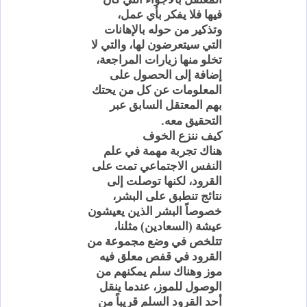
فيها فلا يفكر بأي عمل،
وتذكير من حوله بالإهانات
التي سيتعرضون لها، والتي لا
تخلو منها زيارات المراجعة،
إضافة إلى الحصول على
المعلومات عن كل من يحتك
بهم المعتقل السابق عبر
.
التحقيق معه
كيف ننزع الخوف
هناك تجربة مهمة في علم
النفس الاجتماعي تمت على
القرود، لكنها توصلت إلى
نتائج تنطبق على البشر،
خصوصاً البشر الذين يعيشون
عيشة (
السعادين
) مثلنا،
تتلخص في وضع مجموعة من
القرود في قفص معلق فيه
موز وهناك سلم يمكنهم من
الوصول للموز، عندما ينقل
أحد القرود السلم قريباً من