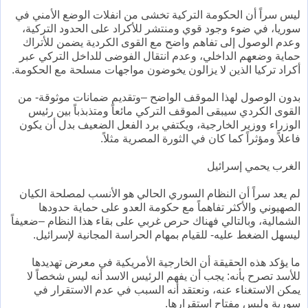
ليس سراً أن الحكومة التركية تخشى من انفلات الوضع الأمني في
سوريا، في ضوء وجود قوي ومنتشر للأكراد على الحدود التركية،
وعدم الوصول إلى تفاهم واضح مع القوى الكردية يضمن للأتراك
حماية وضعهم الداخلي، وعدم انتقال الفوضى للداخل التركي عبر
أكراد تركيا الذين لا يزالون يخوضون مواجهات مسلحة مع الحكومة.
بدون الوصول لهذا الموقف الواضح –وتقديم ضمانات موثوقة- من
القوى الكردي سيبقى الموقف التركي مائعاً ومتذبذباً بين رئيس
الوزراء ووزير الخارجية، ويكتفي برد الفعل الضعيف بدل أن يكون
فاعلاً ومؤثراً كما كان في الثورة المصرية مثلاً.
الغرب يحمي إسرائيل
لم يعد سراً أن النظام السوري الحالي هو الأنسب لمصلحة الكيان
الصهيوني والأكثر تفاهماً مع حكومة العدو على حماية حدودها
الشمالية، وبالتالي فهناك حرص غربي على بقاء هذا النظام –ضعيفاً
ليسهل الضغط عليه- للقيام بمهام الحراسة المجانية لإسرائيل.
ما يؤكد هذه الحقيقة أن الخارجية الأمريكية في معرض تهديدها
للأسد تصرح بأنه: يجب أن يفهم الرئيس الاسد أنه ليس شخصاً لا
يمكن الاستغناء عنه، ونعتقد أنه السبب في عدم الاستقرار في
سورية وليس مفتاح استقرارها.