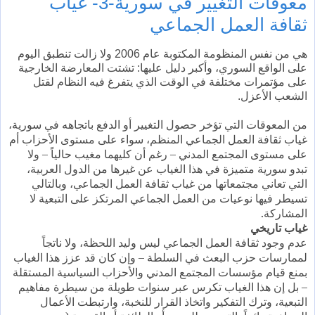
معوقات التغيير في سورية-3- غياب
ثقافة العمل الجماعي
هي من نفس المنظومة المكتوبة عام 2006 ولا زالت تنطبق اليوم
على الواقع السوري، وأكبر دليل عليها: تشتت المعارضة الخارجية
على مؤتمرات مختلفة في الوقت الذي يتفرغ فيه النظام لقتل
الشعب الأعزل.
من المعوقات التي تؤخر حصول التغيير أو الدفع باتجاهه في سورية،
غياب ثقافة العمل الجماعي المنظم، سواء على مستوى الأحزاب أم
على مستوى المجتمع المدني – رغم أن كليهما مغيب حالياً – ولا
تبدو سورية متميزة في هذا الغياب عن غيرها من الدول العربية،
التي تعاني مجتمعاتها من غياب ثقافة العمل الجماعي، وبالتالي
تسيطر فيها نوعيات من العمل الجماعي المرتكز على التبعية لا
المشاركة.
غياب تاريخي
عدم وجود ثقافة العمل الجماعي ليس وليد اللحظة، ولا ناتجاً
لممارسات حزب البعث في السلطة – وإن كان قد عزز هذا الغياب
بمنع قيام مؤسسات المجتمع المدني والأحزاب السياسية المستقلة
– بل إن هذا الغياب تكرس عبر سنوات طويلة من سيطرة مفاهيم
التبعية، وترك التفكير واتخاذ القرار للنخبة، وارتبطت الأعمال