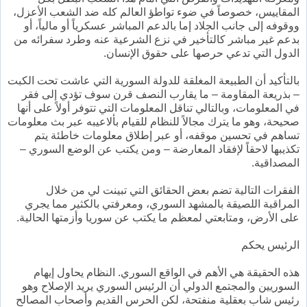
المقاييس، خصوصاً في ضوء تواطؤ العالم كله ضد الشعب الأعزل،
ووقوفه إلى جانب الجلاد إما بالدعم المباشر عسكرياً أو مالياً، أو
بدعم غير مباشر كالتأخير في نزع الشرعية عنه وطرد سفرائه من
الدول التي تدعي حرصها على حقوق الإنسان.
بالتأكيد أن الطبيعة المغلقة للدولة السورية التي عاشت تحت الكبت
– بذريعة المقاومة – ما يقارب النصف قرن سوف تؤدي إلى فقر
في المعلومات، وبالتالي تناقل المعلومات التي تتوفر أولاً على أنها
صحيحة، وهو ما يترك مجالاً للنظام للقيام بألاعيبه عبر بث معلومات
تساهم في تحسين موقفه، أو عبر إطلاق معلومات خاطئة يتم
تكذيبها لاحقاً لإفقاد المعارضة – ومن يكتب عن الوضع السوري –
المصداقية.
الفقرات التالية تضم بعض الحقائق التي تبينت لي من خلال
المراقبة اللصيقة بالمشهد السوري، ومعرفتي بالكثير مما يجري
على الأرض، ومتابعتي لمعظم ما يكتب عن سوريا وأزمتها الحالية.
الرئيس يحكم
هذه الحقيقة هي الأهم في الواقع السوري. النظام يحاول إيهام
السوريين والمجتمع الدولي أن الرئيس السوري يريد الإصلاح وهو
رئيس شاب بعقلية منفتحة، لكن الحرس القديم وأصحاب المصالح