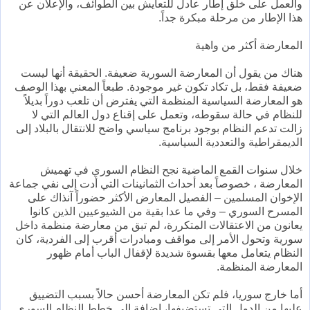
والعمل على خلق إطار عادل للتعايش بين الطوائف، والإعلان عن
هذا الإطار من مرحلة مبكرة جداً.
المعارضة أكثر من واهية
هناك من يقول أن المعارضة السورية ضعيفة. الحقيقة أنها ليست
ضعيفة فقط، بل تكاد تكون غير موجودة. طبعاً المعني بهذا الوصف
هو المعارضة السياسية المنظمة التي يفترض أن تلعب دوراً بديلاً
للنظام في حالة سقوطه، وتعمل على إقناع دول العالم التي لا
زالت تدعم النظام بوجود برنامج سياسي واضح للانتقال بالبلاد إلى
الديمقراطية والتعددية السياسية.
خلال سنوات القمع الماضية نجح النظام السوري في تهميش
المعارضة ، خصوصاً بعد أحداث الثمانينات التي أدت إلى نفي جماعة
الإخوان المسلمين – الفصيل المعارض الأكثر حضوراً آنذاك على
المسرح السوري – وفي ما عدا بقية من الشيوعيين الذين كانوا
يعانون من الاعتقالات المتكررة، لم تبق من معارضة منظمة داخل
سورية وتحول الأمر إلى مواقف ومبادرات أقرب إلى الفردية، كان
النظام يتعامل معها بقسوة شديدة لإقفال الباب أمام ظهور
المعارضة المنظمة.
أما خارج سوريا، فلم تكن المعارضة أحسن حالاً بسبب التضييق
عليها من الدول التي تستضيفها، إضافة إلى خطط النظام السوري