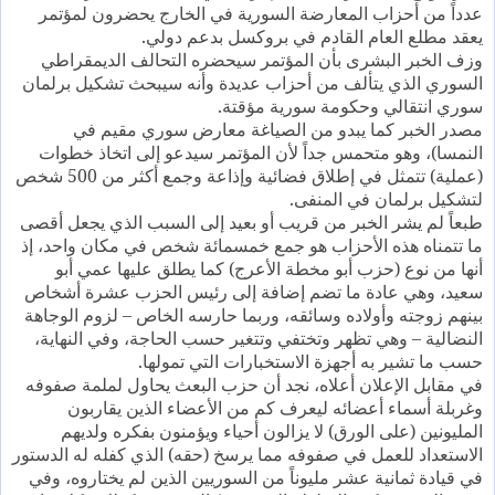
عدداً من أحزاب المعارضة السورية في الخارج يحضرون لمؤتمر
يعقد مطلع العام القادم في بروكسل بدعم دولي.
وزف الخبر البشرى بأن المؤتمر سيحضره التحالف الديمقراطي
السوري الذي يتألف من أحزاب عديدة وأنه سيبحث تشكيل برلمان
سوري انتقالي وحكومة سورية مؤقتة.
مصدر الخبر كما يبدو من الصياغة معارض سوري مقيم في
النمسا)، وهو متحمس جداً لأن المؤتمر سيدعو إلى اتخاذ خطوات
(عملية) تتمثل في إطلاق فضائية وإذاعة وجمع أكثر من 500 شخص
لتشكيل برلمان في المنفى.
طبعاً لم يشر الخبر من قريب أو بعيد إلى السبب الذي يجعل أقصى
ما تتمناه هذه الأحزاب هو جمع خمسمائة شخص في مكان واحد، إذ
أنها من نوع (حزب أبو مخطة الأعرج) كما يطلق عليها عمي أبو
سعيد، وهي عادة ما تضم إضافة إلى رئيس الحزب عشرة أشخاص
بينهم زوجته وأولاده وسائقه، وربما حارسه الخاص – لزوم الوجاهة
النضالية – وهي تظهر وتختفي وتتغير حسب الحاجة، وفي النهاية،
حسب ما تشير به أجهزة الاستخبارات التي تمولها.
في مقابل الإعلان أعلاه، نجد أن حزب البعث يحاول لملمة صفوفه
وغربلة أسماء أعضائه ليعرف كم من الأعضاء الذين يقاربون
المليونين (على الورق) لا يزالون أحياء ويؤمنون بفكره ولديهم
الاستعداد للعمل في صفوفه مما يرسخ (حقه) الذي كفله له الدستور
في قيادة ثمانية عشر مليوناً من السوريين الذين لم يختاروه، وفي