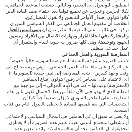
المطلوب للوصول إلى التغيير، وبالتالي، تشتتت القاعدة الجماهيرية
لكلا الحزبين وعجزت عن تجميع قواها بعد اختفاء صف القادة الذين
كانوا يتولون إصدار الأوامر للتابعين ولا نقول للمشاركين.
الخلاصة أن مفهوم العمل الجماعي في الفكر السياسي السوري
تركز - في غالبه - على التبعية بلا تفكير دون أن
ينمي أسس الحوار
والمشاركة في اتخاذ القرار ومهارات الاتصال بين الأفراد وتنسيق
الجهود وتوحيدها
، وهي كلها ضرورات حيوية لقيام واستمرار أي
عمل جماعي منظم.
المعارضة السورية والعمل الجماعي
لا تبدو الصورة مشرقة بالنسبة للمعارضة السورية حالياً، فعوضاً
عن التركيز على بناء ثقافة العمل الجماعي – وهي مهمة تحتاج إلى
وقت وجهد كبيرين – تتجه المعارضة إلى تبني صيغة (السوبرمان)
أي الاعتماد على أشخاص (خارقين) يتولون إقناع الجماهير
(المفترضة) وقيادتها – كما في الأيام الخوالي – إلى مواجهة مع
النظام الذي لا يبدو حتى الآن قلقاً من هذا الاحتمال لكون تأثير هذه
المعارضة على الداخل السوري لا يزال ضعيفاً جداً كما أن
الشخصيات التي يتم تلميعها للقيادة لا تحظى بالقبول التام من فئات
الشعب.
ولا يعني ما سبق أن كل العاملين في المجال السياسي والاجتماعي
أو ناشطي المجتمع المدني تغيب عنهم هذه الضرورة أو لا يعملون
لتحقيقها، بل بالعكس، نجد أن هناك محاولات رائدة لتعزيز هذه