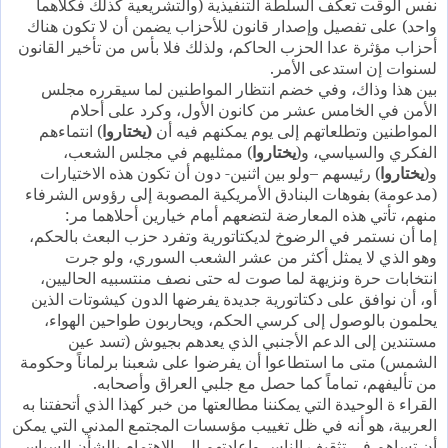
نفس الوقت تعكف السلطة التنفيذية (والتشريعية كذلك فكلاهما
واحد) على تفصيل وإصدار قانون للأحزاب يضمن أن لا تكون هناك
أحزاب مؤثرة عدا الحزب الحاكم، ولذلك فلا بأس من تأخير القانون
لسنوات إن استدعى الأمر.
بين هذا وذاك، وفي خضم انتظار المواطنين لما سيقرره مجلس
الأمن في الخامس عشر من كانون الأول، وكرد على أحلام
المواطنين وتطلعاتهم إلى يوم يمكنهم فيه أن
(يختاروا
) انتماءهم
الفكري والسياسي، و(
يختاروا
) ممثليهم في مجلس الشعب،
و(
يختاروا
) رئيسهم –ولو بين اثنين- دون أن تكون هذه الاختيارات
(مدعومة) بفوهات البنادق الأمريكية المصوبة إلى رؤوس الشرفاء
منهم، تأتي هذه المعارضة لتضعهم أمام خيارين أحلاهما مر:
إما أن نستمر في الرضوخ لديكتاتورية وتفرد حزب البعث بالحكم،
وهو الذي لا يمثل أكثر من عشر الشعب السوري، ولو جرت
انتخابات حرة ونزيهة لما صوت له حتى نصف منتسبيه الحاليين،
أو، أن نوافق على دكتاتورية جديدة يفرضها الدون كيشوتات الذين
يحلمون بالوصول إلى كرسي الحكم، ويحاربون طواحين الهواء،
مستندين إلى الدعم الأجنبي الذي يعدهم بجيوش (تسد عين
الشمس) متى ما استطاعوا أن يفرضوا على شعبنا برلماناً وحكومة
من تأليفهم، تماماً كما حصل مع جلبي العراق وأصحابه.
القراء ة الوحيدة التي يمكننا مطالعتها من خبر كهذا الذي أتحفتنا به
العربية، هو أنه في ظل تغييب مؤسسات المجتمع المدني التي يمكن
أن تساهم في تثقيف الناس وإعادتهم إلى الاهتمام بالشأن السياسي