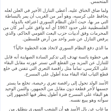
المتحمس.
ولما ضاق الخناق عليه، أعطى التنازل الأخير في العلن لعله
يحافظ على كرسيه، وهو أمر من الغريب أن يمر بالبساطة
التي مر بها، حيث أعلن النظام السوري اعترافه بالدولة
الفلسطينية على حدود 1967 أي أنه وافق على أمر كان من
المحرمات وفق أدبيات حزب البعث القومي الحاكم، والذي
يرفض التنازل عن شبر واحد من أرض فلسطين.
ما الذي دفع النظام السوري لاتخاذ هذه الخطوة حالياً؟
هي خطوة يائسة تهدف إلى تذكير السادة الصهاينة أنه قابل
للتنازل عن المزيد من القطع التي تستر عورته مقابل البقاء
على الكرسي، تماماً مثل راقصة التعري التي تتفنن في خلع
قطع الثياب لقاء البقاء مدة أطول على المسرح.
الأسد الولد تحول إلى راقصة تعري رخيصة، تخلع ما يستر
جسمها لآخر قطعة دون مقابل من الجمهور، والثمن الوحيد
هو البقاء على المسرح فترة أطول ينظر فيها الجمهور إلى
سوأته وهو يبيع نفسه.
ما غاب عن بال الأسد هو أن الشعب السوري ينطلق من