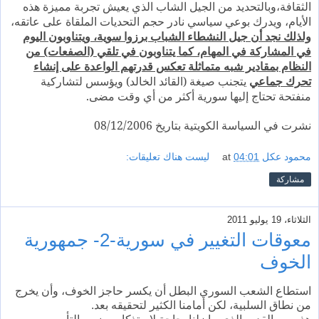
الثقافة،وبالتحديد من الجيل الشاب الذي يعيش تجربة مميزة هذه
الأيام، ويدرك بوعي سياسي نادر حجم التحديات الملقاة على عاتقه،
ولذلك نجد أن جيل النشطاء الشباب برزوا سوية، ويتناوبون اليوم
في المشاركة في المهام، كما يتناوبون في تلقي (الصفعات) من
النظام بمقادير شبه متماثلة تعكس قدرتهم الواعدة على إنشاء
تحرك جماعي
يتجنب صيغة (القائد الخالد) ويؤسس لتشاركية
منفتحة تحتاج إليها سورية أكثر من أي وقت مضى.
نشرت في السياسة الكويتية بتاريخ 08/12/2006
محمود عكل
04:01
at
ليست هناك تعليقات:
مشاركة
الثلاثاء، 19 يوليو 2011
معوقات التغيير في سورية-2- جمهورية
الخوف
استطاع الشعب السوري البطل أن يكسر حاجز الخوف، وأن يخرج
من نطاق السلبية، لكن أمامنا الكثير لتحقيقه بعد.