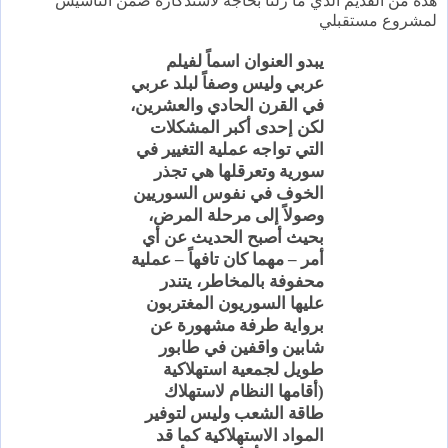
هذه من القديم الذي ما زلنا بحاجة لاستذكاره ضمن التأسيس
لمشروع مستقبلي
يبدو العنوان اسماً لفيلم
عربي وليس وصفاً لبلد عربي
في القرن الحادي والعشرين،
لكن إحدى أكبر المشكلات
التي تواجه عملية التغيير في
سورية وتعرقلها هي
تجذر
الخوف في نفوس السوريين
وصولاً إلى مرحلة المرض،
بحيث أصبح الحديث عن أي
أمر – مهما كان تافهاً – عملية
محفوفة بالمخاطر، يتندر
عليها السوريون المغتربون
برواية طرفة مشهورة عن
شابين واقفين في طابور
طويل لجمعية استهلاكية
(أقامها النظام لاستهلاك
طاقة الشعب وليس لتوفير
المواد الاستهلاكية كما قد