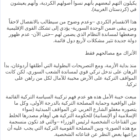
يكيلون التهم لبعضهم بأنهم نسوا أصولهم الكردية، وأنهم يعيشون
في (كردستان الغربية).
هذا الانقسام الكردي –وعدم وضوح من سيطالب بالانفصال لاحقاً
ومن يبقى ضمن الوحدة السورية- يؤدي إلى تشكك القوى الإقليمية
وضغطها لمساندة النظام الذي يضمن لهم –حتى الآن- عدم ظهور
دولة جديدة تثير مشكلات لأربع دول قائمة.
الأتراك مع مصالحهم فقط
منذ بداية الأزمة، ومع التصريحات البطولية التي أطلقها أردوغان، بدأ
الرهان على تدخل تركي قوي لمساندة الشعب السوري، لكن كانت
المواقف التركية على الأرض مخيبة للآمال لكل من راهن على
تركيا.
مبعث خيبة الأمل هذه هو عدم فهم تركيبة السياسة التركية القائمة
على الواقعية وحماية المصلحة التركية بالدرجة الأولى، وكل ما
يتصوره مغفلو الشارع العربي عن المواقف المبدئية (سواء
الإسلامية أو الإنسانية) للحكومة التركية هي أوهام مصدرها الخلط
بين القناعات الشخصية لرئيس الوزراء –والتي قد تكون منسجمة
مع هذه الصورة- وبين المصلحة القومية التركية التي يجب عليه أن
يراعيها بغض النظر عن قناعاته الشخصية.