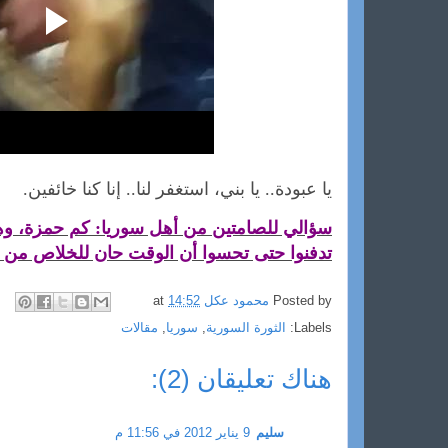
يا عبودة.. يا بني، استغفر لنا.. إنا كنا خائفين.
سؤالي للصامتين من أهل سوريا: كم حمزة، وه
تدفنوا حتى تحسوا أن الوقت حان للخلاص من ا
Posted by
محمود عكل
14:52
at
Labels:
الثورة السورية
,
سوريا
,
مقالات
هناك تعليقان (2):
سليم
9 يناير 2012 في 11:56 م