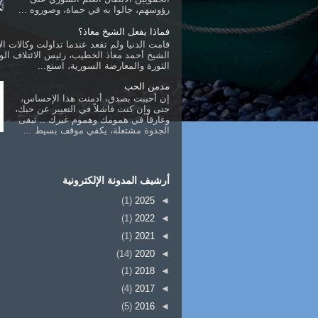
رؤوسهم، جالوا به في حماة، وصوروه ...
فماذا يفعل الشيخ معاذ؟
قامت الدنيا ولم تقعد عندما تداولت وكالات الأ
الشيخ أحمد معاذ الخطيب، رئيس الائتلاف ال
الثورة والمعارضة السورية، استع...
مدمن الحب
إن أحببت بصدق، أدمنت هذا الإحساس،
حتى وإن كنت فاشلاً في التعبير عن حبك،
وغارقاً في همومك وهموم غيرك .. تبقى
الجذوة مشتعلة، يكفي موقف بسيط ...
أرشيف المدونة الإلكترونية
(1)
2025
◄
(1)
2022
◄
(1)
2021
◄
(14)
2020
◄
(1)
2018
◄
(4)
2017
◄
(5)
2016
◄