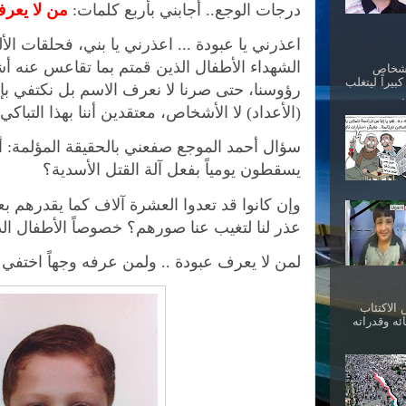
درجات الوجع.. أجابني بأربع كلمات:
من لا يعر
اعذرني يا عبودة ... اعذرني يا بني، فحلقات ال
الشهداء الأطفال الذين قمتم بما تقاعس عنه أشب
أشخاص
بيراً ليتغلب
رؤوسنا، حتى صرنا لا نعرف الاسم بل نكتفي بإح
(الأعداد) لا الأشخاص، معتقدين أننا بهذا التباكي 
سؤال أحمد الموجع صفعني بالحقيقة المؤلمة: أح
يسقطون يومياً بفعل آلة القتل الأسدية؟
وإن كانوا قد تعدوا العشرة آلاف كما يقدرهم 
عذر لنا لتغيب عنا صورهم؟ خصوصاً الأطفال الذي
لمن لا يعرف عبودة .. ولمن عرفه وجهاً اختفي 
الاكتئاب
ئه وقدراته