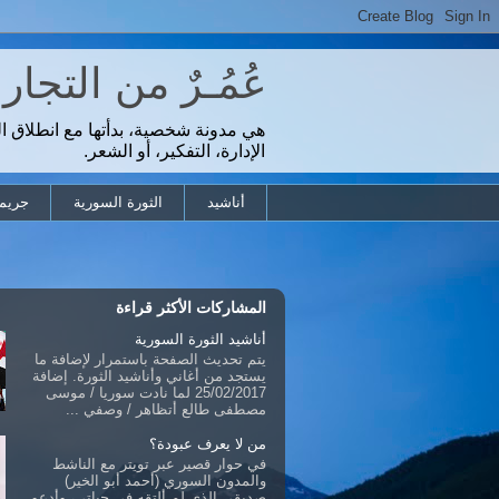
عُمُـرٌ من التجا
هي مدونة شخصية، بدأتها مع انطلاق ا
الإدارة، التفكير، أو الشعر.
أناشيد
الثورة السورية
جريمة
المشاركات الأكثر قراءة
أناشيد الثورة السورية
يتم تحديث الصفحة باستمرار لإضافة ما
يستجد من أغاني وأناشيد الثورة. إضافة
25/02/2017 لما نادت سوريا / موسى
مصطفى طالع أتظاهر / وصفي ...
من لا يعرف عبودة؟
في حوار قصير عبر تويتر مع الناشط
والمدون السوري (أحمد أبو الخير)
صديقي الذي لم ألتقه في حياتي، وأدعو