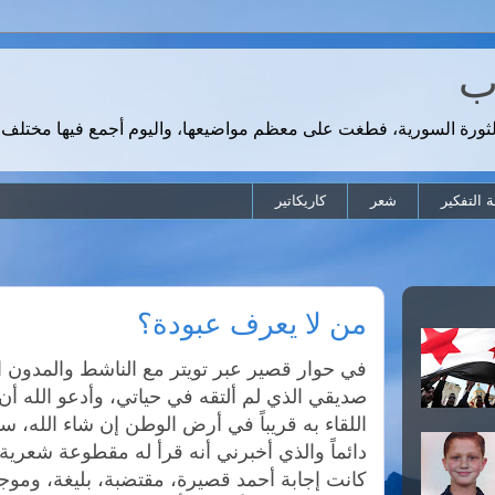
رب
لثورة السورية، فطغت على معظم مواضيعها، واليوم أجمع فيها مختلف 
 التفكير
شعر
كاريكاتير
من لا يعرف عبودة؟
في حوار قصير عبر تويتر مع الناشط والمدون ا
صديقي الذي لم ألتقه في حياتي، وأدعو الله أ
اللقاء به قريباً في أرض الوطن إن شاء الله، س
دائماً والذي أخبرني أنه قرأ له مقطوعة شعرية 
كانت إجابة أحمد قصيرة، مقتضبة، بليغة، وموج