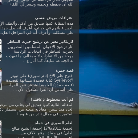
الله أن يحفظه ويحميه وييسر لي اللقاء
...
اعترافات مريض نفسي
هذه المقالة كتبها صديق من أذكى وألطف ال
الذين قابلتهم في حياتي، أعرف أنه بذل جهداً ك
على مشكلته، وأعرف أنه في المراحل القل...
كاريكاتير معبر عن ترشيح خيرت الشاطر
أثار ترشيح الإخوان المسلمين المصريين
لخيرت الشاطر في انتخابات الرئاسة
موجة من الانتقادات لأنه يخالف ما تعهدت
به الجماعة سابقاً، كما أثار ع...
قصة حمزة
اقترح علي الأخ (ثائر سوري) على تويتر
@SyrRevo كتابة قصيدة مشابهة لقصيدة
(قصة حمدة) العامية للشاعر عمر الفرا،
على أساس أن الفرا مشغول الآن ...
كم أنت محظوظ بإعاقتك!
المقالة التالية كتبها صديق لي يعاني من مرض 
الحاد منذ سنين، معاناته منعته من استثمار ذكا
المتميزة في مجال نادر من علوم ا...
العلم السوري في حماة
الجمعة 17/6/2011 (جمعة الشيخ صالح
العلي) في حماة.. رفع الآلاف من
الحمويين الأبطال العلم السوري على