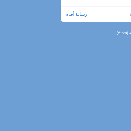
رسالة أقدم
At)