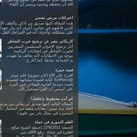
الله أن يحفظه ويحميه وييسر لي اللقاء
...
اعترافات مريض نفسي
هذه المقالة كتبها صديق من أذكى وألطف ال
الذين قابلتهم في حياتي، أعرف أنه بذل جهداً ك
على مشكلته، وأعرف أنه في المراحل القل...
كاريكاتير معبر عن ترشيح خيرت الشاطر
أثار ترشيح الإخوان المسلمين المصريين
لخيرت الشاطر في انتخابات الرئاسة
موجة من الانتقادات لأنه يخالف ما تعهدت
به الجماعة سابقاً، كما أثار ع...
قصة حمزة
اقترح علي الأخ (ثائر سوري) على تويتر
@SyrRevo كتابة قصيدة مشابهة لقصيدة
(قصة حمدة) العامية للشاعر عمر الفرا،
على أساس أن الفرا مشغول الآن ...
كم أنت محظوظ بإعاقتك!
المقالة التالية كتبها صديق لي يعاني من مرض 
الحاد منذ سنين، معاناته منعته من استثمار ذكا
المتميزة في مجال نادر من علوم ا...
العلم السوري في حماة
الجمعة 17/6/2011 (جمعة الشيخ صالح
العلي) في حماة.. رفع الآلاف من
الحمويين الأبطال العلم السوري على