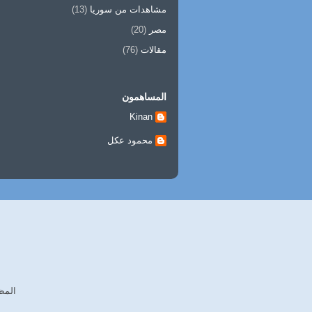
مشاهدات من سوريا
(13)
مصر
(20)
مقالات
(76)
المساهمون
Kinan
محمود عكل
المظهر: esome Inc‎.‎