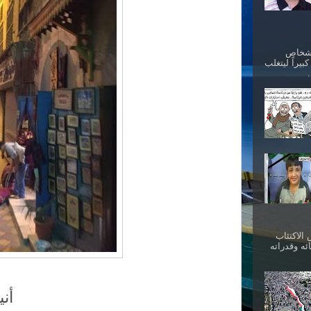
أشخاص
بيراً ليتغلب
الاكتئاب
ئه وقدراته
أن