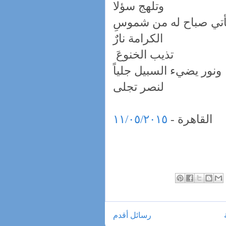
وتلهج سؤلا
تي صباح له من شموسِ
الكرامة نارٌ
تذيب الخنوعَ
ونور يضيء السبيل جلياً
لنصر تجلى
القاهرة -
١١/٠٥/٢٠١٥
رسائل أقدم