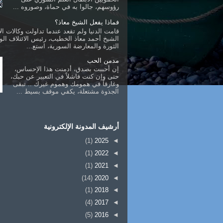
رؤوسهم، جالوا به في حماة، وصوروه ...
فماذا يفعل الشيخ معاذ؟
قامت الدنيا ولم تقعد عندما تداولت وكالات الأ
الشيخ أحمد معاذ الخطيب، رئيس الائتلاف ال
الثورة والمعارضة السورية، استع...
مدمن الحب
إن أحببت بصدق، أدمنت هذا الإحساس،
حتى وإن كنت فاشلاً في التعبير عن حبك،
وغارقاً في همومك وهموم غيرك .. تبقى
الجذوة مشتعلة، يكفي موقف بسيط ...
أرشيف المدونة الإلكترونية
(1)
2025
◄
(1)
2022
◄
(1)
2021
◄
(14)
2020
◄
(1)
2018
◄
(4)
2017
◄
(5)
2016
◄