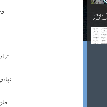
وض
نباء إعلان
وطني لقوى
تماد
تهاد
فلن 