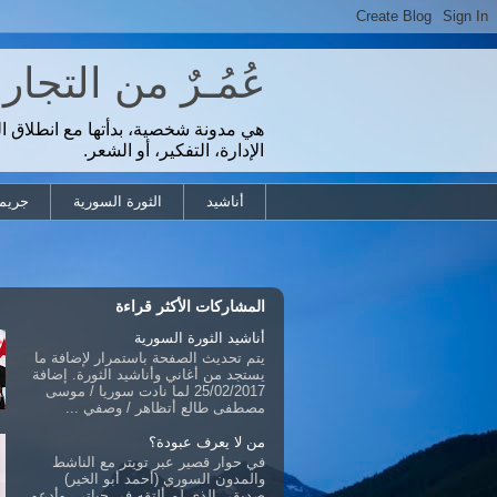
عُمُـرٌ من التجا
هي مدونة شخصية، بدأتها مع انطلاق ا
الإدارة، التفكير، أو الشعر.
أناشيد
الثورة السورية
جريمة
المشاركات الأكثر قراءة
أناشيد الثورة السورية
يتم تحديث الصفحة باستمرار لإضافة ما
يستجد من أغاني وأناشيد الثورة. إضافة
25/02/2017 لما نادت سوريا / موسى
مصطفى طالع أتظاهر / وصفي ...
من لا يعرف عبودة؟
في حوار قصير عبر تويتر مع الناشط
والمدون السوري (أحمد أبو الخير)
صديقي الذي لم ألتقه في حياتي، وأدعو