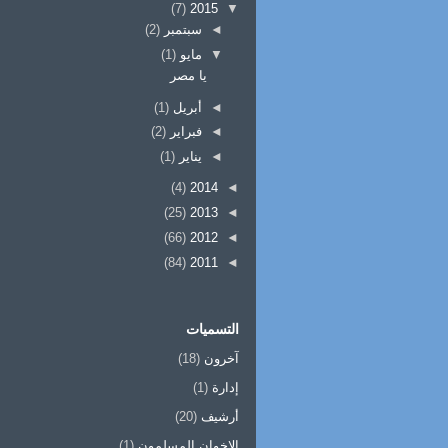
(7)
2015
▼
◄
سبتمبر
(2)
▼
مايو
(1)
يا مصر
◄
أبريل
(1)
◄
فبراير
(2)
◄
يناير
(1)
(4)
2014
◄
(25)
2013
◄
(66)
2012
◄
(84)
2011
◄
التسميات
آخرون
(18)
إدارة
(1)
أرشيف
(20)
الإخوان المسلمون
(1)