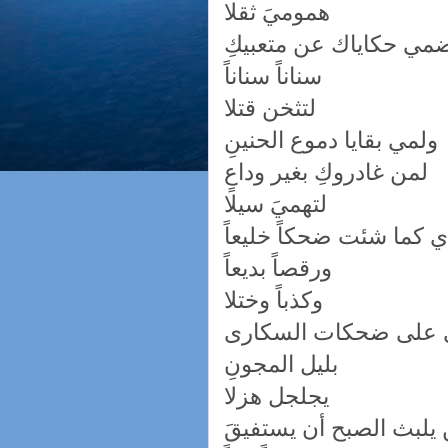
هموميَ ثقلا
مي حكاياك عن متعبيكِ
سناناً سناناً
لتثخن قتلا
ولمي بقايا دموع الحنينِ
لمن غادروكِ بغير وداعٍ
لتهميَ سيلا
ي كما شئت ضحكاً خليعاً
ورقصاً بديعاً
وكذباً وختلا
ي على ضحكات السكارى
بليل المجونِ
يجلجل هزلا
يلبث الصبح أن يستفيقَ