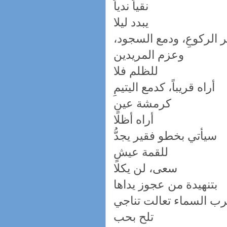
نقياً ندياً
يبدد ليلا
 الركوعِ، ودمع السجود،
وعزم المريدين
للظلم فلا
أراه قريباً، كدمع اليتيمِ
كرمشة عينٍ
أراه أظلا
سيأتي بخطو فقير يجدُّ
للقمة عيشٍ
سعى، لن يكلا
بتنهيدة من عجوز يداها
رب السماء تعالت تناجي
تلح بحب