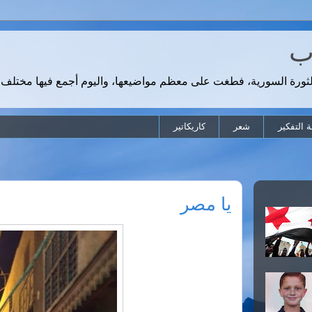
رب
لثورة السورية، فطغت على معظم مواضيعها، واليوم أجمع فيها مختلف 
 التفكير
شعر
كاريكاتير
يا مصر