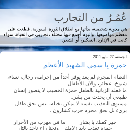
عُمُـرٌ من التجارب
هي مدونة شخصية، بدأتها مع انطلاق الثورة السورية، فطغت على
معظم مواضيعها، واليوم أجمع فيها مختلف تجاربي في الحياة، سواء
كانت في الإدارة، التفكير، أو الشعر.
الجمعة، 27 مايو 2011
حمزة يا سمي الشهيد الأعظم
النظام المجرم لم يعد يوفر أحداً من إجرامه، رجال، نساء،
شيوخ، عجائز، والآن الأطفال.
ما فعله الزبانية بالطفل حمزة الخطيب لا يتصور إنسان
طبيعي أن يحدث من بشر..
مستوى التعذيب نفسه لا يمكن تخيله، ليس بحق طفل
بريء بل بحق مجرم حرب كشارون .
جهز كفنك يا بشار ما في مهرب من الأحرار
حمزة تعذب بايد زلامك ونحنا راح ناخد بالتار