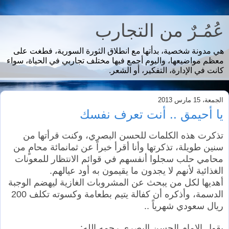
عُمُـرٌ من التجارب
هي مدونة شخصية، بدأتها مع انطلاق الثورة السورية، فطغت على
معظم مواضيعها، واليوم أجمع فيها مختلف تجاربي في الحياة، سواء
كانت في الإدارة، التفكير، أو الشعر.
الجمعة، 15 مارس 2013
يا أحيمق .. أنت تعرف نفسك
تذكرت هذه الكلمات للحسن البصري، وكنت قرأتها من
سنين طويلة، تذكرتها وأنا أقرأ خبراً عن ثمانمائة محامٍ من
محامي حلب سجلوا أنفسهم في قوائم الانتظار للمعونات
الغذائية لأنهم لا يجدون ما يقيمون به أود عيالهم.
أهديها لكل من يبحث عن المشروبات الغازية ليهضم الوجبة
الدسمة، وأذكره أن كفالة يتيم بطعامة وكسوته تكلف 200
ريال سعودي شهرياً ..
يقول الإمام الحسن البصري رحمه الله: