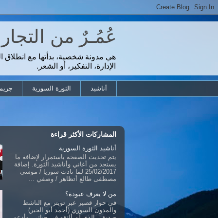
عُمُـرٌ من التجا
هي مدونة شخصية، بدأتها مع انطلاق ا
الإدارة، التفكير، أو الشعر.
أناشيد
الثورة السورية
جريمة
المشاركات الأكثر قراءة
أناشيد الثورة السورية
يتم تحديث الصفحة باستمرار لإضافة ما
يستجد من أغاني وأناشيد الثورة. إضافة
25/02/2017 لما نادت سوريا / موسى
مصطفى طالع أتظاهر / وصفي ...
من لا يعرف عبودة؟
في حوار قصير عبر تويتر مع الناشط
والمدون السوري (أحمد أبو الخير)
صديقي الذي لم ألتقه في حياتي، وأدعو