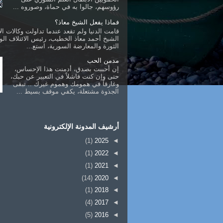
رؤوسهم، جالوا به في حماة، وصوروه ...
فماذا يفعل الشيخ معاذ؟
قامت الدنيا ولم تقعد عندما تداولت وكالات الأ
الشيخ أحمد معاذ الخطيب، رئيس الائتلاف ال
الثورة والمعارضة السورية، استع...
مدمن الحب
إن أحببت بصدق، أدمنت هذا الإحساس،
حتى وإن كنت فاشلاً في التعبير عن حبك،
وغارقاً في همومك وهموم غيرك .. تبقى
الجذوة مشتعلة، يكفي موقف بسيط ...
أرشيف المدونة الإلكترونية
(1)
2025
◄
(1)
2022
◄
(1)
2021
◄
(14)
2020
◄
(1)
2018
◄
(4)
2017
◄
(5)
2016
◄