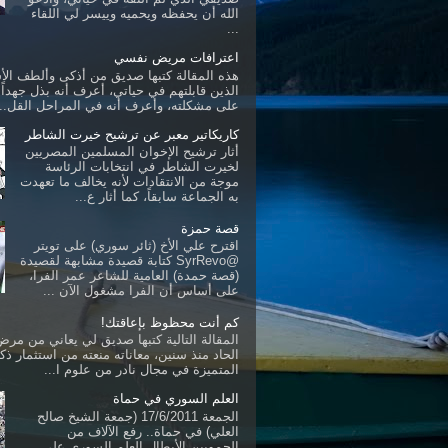
الله أن يحفظه ويحميه وييسر لي اللقاء
...
اعترافات مريض نفسي
هذه المقالة كتبها صديق من أذكى وألطف ال
الذين قابلتهم في حياتي، أعرف أنه بذل جهداً ك
على مشكلته، وأعرف أنه في المراحل القل...
كاريكاتير معبر عن ترشيح خيرت الشاطر
أثار ترشيح الإخوان المسلمين المصريين
لخيرت الشاطر في انتخابات الرئاسة
موجة من الانتقادات لأنه يخالف ما تعهدت
به الجماعة سابقاً، كما أثار ع...
قصة حمزة
اقترح علي الأخ (ثائر سوري) على تويتر
@SyrRevo كتابة قصيدة مشابهة لقصيدة
(قصة حمدة) العامية للشاعر عمر الفرا،
على أساس أن الفرا مشغول الآن ...
كم أنت محظوظ بإعاقتك!
المقالة التالية كتبها صديق لي يعاني من مرض 
الحاد منذ سنين، معاناته منعته من استثمار ذكا
المتميزة في مجال نادر من علوم ا...
العلم السوري في حماة
الجمعة 17/6/2011 (جمعة الشيخ صالح
العلي) في حماة.. رفع الآلاف من
الحمويين الأبطال العلم السوري على