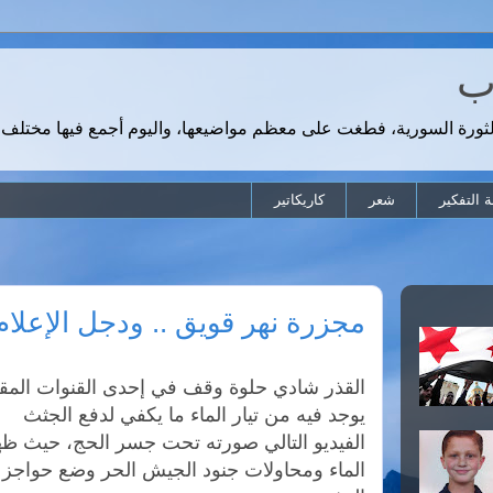
رب
لثورة السورية، فطغت على معظم مواضيعها، واليوم أجمع فيها مختلف 
 التفكير
شعر
كاريكاتير
مجزرة نهر قويق .. ودجل الإعلا
القذر شادي حلوة وقف في إحدى القنوات المقفو
يوجد فيه من تيار الماء ما يكفي لدفع الجثث
الفيديو التالي صورته تحت جسر الحج، حيث ظه
الماء ومحاولات جنود الجيش الحر وضع حواجز 