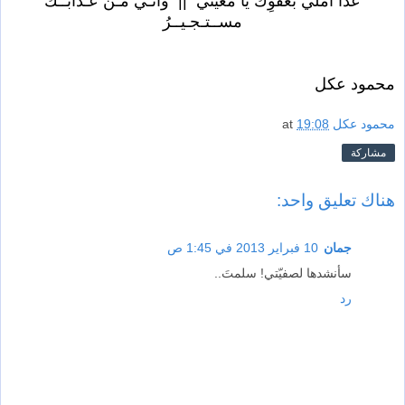
عدا أملي بعفوِكَ يا مغيثي || وأنّـي مـن عـذابــكَ
مســتـجـيــرُ
محمود عكل
محمود عكل
19:08
at
مشاركة
هناك تعليق واحد:
جمان
10 فبراير 2013 في 1:45 ص
سأنشدها لصفيّتي! سلمتَ..
رد