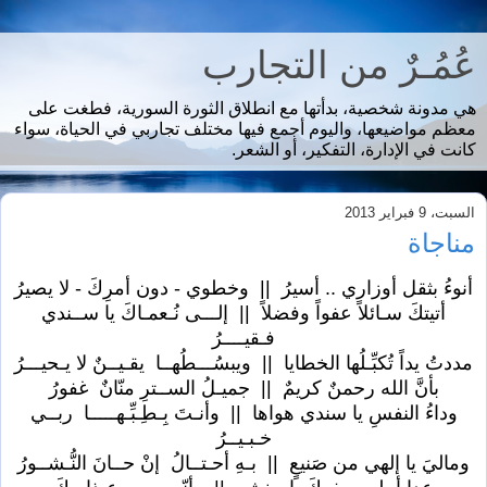
عُمُـرٌ من التجارب
هي مدونة شخصية، بدأتها مع انطلاق الثورة السورية، فطغت على
معظم مواضيعها، واليوم أجمع فيها مختلف تجاربي في الحياة، سواء
كانت في الإدارة، التفكير، أو الشعر.
السبت، 9 فبراير 2013
مناجاة
أنوءُ بثقل أوزاري .. أسيرُ || وخطوي - دون أمرِكَ - لا يصيرُ
أتيتكَ سـائلاً عفواً وفضلاً || إلـــى نُـعمـاكَ يا ســندي
فـقيــــرُ
مددتُ يداً تُكبِّـلُها الخطايا || ويبسُـــطُهــا يقـيــنٌ لا يـحيـــرُ
بأنَّ الله رحمنٌ كريمٌ || جميـلُ الســترِ منّانٌ غفورُ
وداءُ النفسِ يا سندي هواها || وأنـتَ بِـطِـبِّـهـــــا ربــي
خـبـيــرُ
وماليَ يا إلهي من صَنيعٍ || بـهِ أحـتــالُ إنْ حــانَ النُّـشــورُ