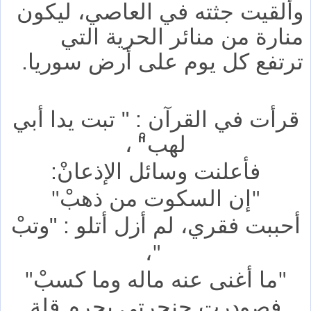
وألقيت جثته في العاصي، ليكون
منارة من منائر الحرية التي
ترتفع كل يوم على أرض سوريا.
قرأت في القرآن : " تبت يدا أبي
لهب
،
"ْ
فأعلنت وسائل الإذعانْ:
إن السكوت من ذهبْ
"
"
أحببت فقري، لم أزل أتلو : "وتبْ
،
"
ما أغنى عنه ماله وما كسبْ
"
"
فصودرت حنجرتي بجرم قلة