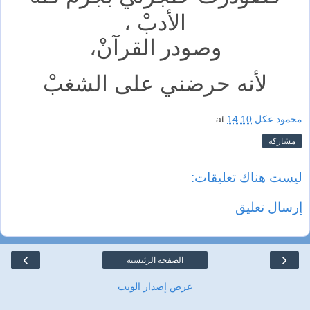
الأدبْ ،
القرآنْ،
وصودر
لأنه حرضني على الشغبْ
محمود عكل
14:10
at
مشاركة
ليست هناك تعليقات:
إرسال تعليق
›
‹
الصفحة الرئيسية
عرض إصدار الويب