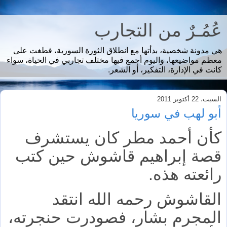
عُمُـرٌ من التجارب
هي مدونة شخصية، بدأتها مع انطلاق الثورة السورية، فطغت على
معظم مواضيعها، واليوم أجمع فيها مختلف تجاربي في الحياة، سواء
كانت في الإدارة، التفكير، أو الشعر.
السبت، 22 أكتوبر 2011
أبو لهب في سوريا
كأن أحمد مطر كان يستشرف
قصة إبراهيم قاشوش حين كتب
رائعته هذه.
القاشوش رحمه الله انتقد
المجرم بشار، فصودرت حنجرته،