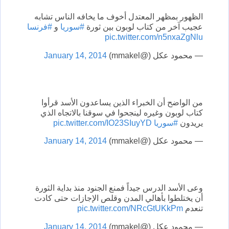
الظهور بمظهر المعتدل أخوف ما يخافه الناس تشابه
عجيب آخر من كتاب لوبون بين ثورة
#سوريا
و
#فرنسا
pic.twitter.com/n5nxaZgNlu
— محمود عكل (@mmakel)
January 14, 2014
من الواضح أن الخبراء الذين يساعدون الأسد قرأوا
كتاب لوبون وغيره لينجحوا في سوقنا بالاتجاه الذي
يريدون
#سوريا
pic.twitter.com/IO23SIuyYD
— محمود عكل (@mmakel)
January 14, 2014
وعى الأسد الدرس جيداً فمنع الجنود منذ بداية الثورة
أن يختلطوا بأهالي المدن وقلص الإجازات حتى كادت
تنعدم
pic.twitter.com/NRcGtUKkPm
— محمود عكل (@mmakel)
January 14, 2014