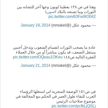
وهنا في ص ١٣٨ يعطينا لوبون وجها آخر للتشابه بين
الثورات وما تصنعه بالبلاد
#سوريا
pic.twitter.com/63Fw9lO042
— محمود عكل (@mmakel)
January 19, 2014
عادة ما يصحب الثورات انقسام الشعوب وتدخل أجنبي
يستغل الضعف، قد يكون مباشراً أو من خلال العملاء
الفقرة التالية ص١٤٨
pic.twitter.com/OQeau1OKeu
— محمود عكل (@mmakel)
January 21, 2014
في ص١٥١ الوصفة السحرية اتي استغلها الرؤساء
العرب للبقاء طول العمر في الحكم،مع المخالفة في
موضوع صلاحيات الرئيس
pic.twitter.com/pcfbLjQSLj