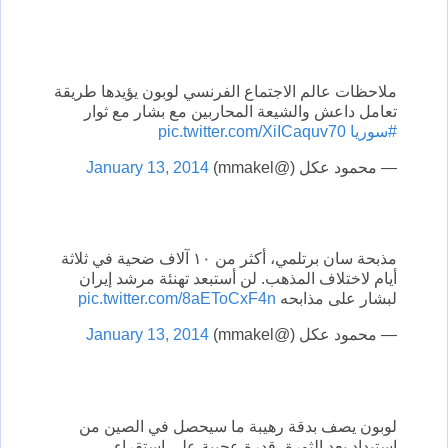
ملاحظات عالم الاجتماع الفرنسي لوبون يؤيدها طريقة
تعامل داعش والشيعة المحاربين مع بشار مع ثوار
#سوريا
pic.twitter.com/XiICaquv70
— محمود عكل (@mmakel)
January 13, 2014
مذبحة سان برتلمي، أكثر من ١٠ آلاف ضحية في ثلاثة
أيام لاختلاف المذهب. لن أستبعد تهنئة مرشد إيران
لبشار على مذابحه
pic.twitter.com/8aEToCxF4n
— محمود عكل (@mmakel)
January 13, 2014
لوبون يصف بدقة رهيبة ما سيحصل في الصين من
استبداد بعد الثورة، قدرة عجيبة على استقراء