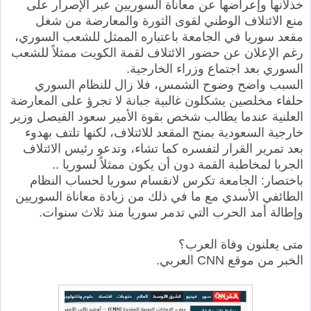
خذلانها وإعراضها عن معاناة السوريين عبر الإصرار على
منع الائتلاف الوطني لقوى الثورة والمعارضة من شغل
مقعد سوريا في الجامعة باعتباره الممثل للشعب السوري،
رغم الإعلان عن حضور الائتلاف لقمة الكويت ممثلاً للشعب
السوري بعد اجتماع وزراء الخارجية.
السبب واضح وضوح الشمس، فلا زال للنظام السوري
حلفاء مخلصين يشكلون غالبية جبانة لا تجرؤ على المعارضة
العلنية عندما يطالب شخص بقوة الأمير سعود الفيصل وزير
خارجية السعودية بمنح المقعد للائتلاف، لكنها تلتف بهدوء
بعد تمرير القرار لتفسره كما تشاء، وتدعو رئيس الائتلاف
الجربا لمخاطبة القمة دون أن يكون ممثلاً لسوريا ..
باختصار: الجامعة تكرس لانقسام سوريا لحساب النظام
الطائفي الأسدي مع ما في ذلك من زيادة معاناة السوريين
وإطالة أمد الحرب التي تدمر سوريا منذ ثلاث سنوات.
متى يعلنون وفاة العرب؟
الخبر من موقع CNN العربي.