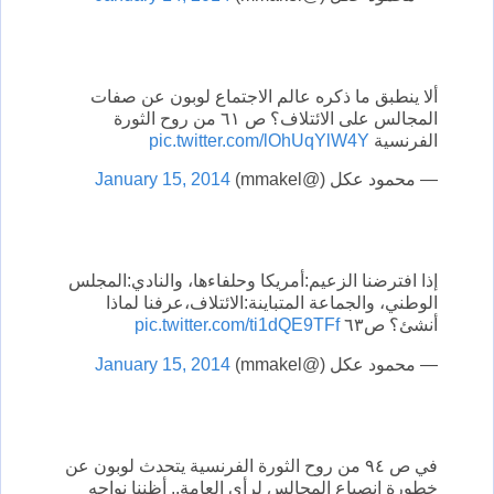
ألا ينطبق ما ذكره عالم الاجتماع لوبون عن صفات
المجالس على الائتلاف؟ ص ٦١ من روح الثورة
الفرنسية
pic.twitter.com/lOhUqYlW4Y
— محمود عكل (@mmakel)
January 15, 2014
إذا افترضنا الزعيم:أمريكا وحلفاءها، والنادي:المجلس
الوطني، والجماعة المتباينة:الائتلاف،عرفنا لماذا
أنشئ؟ ص٦٣
pic.twitter.com/ti1dQE9TFf
— محمود عكل (@mmakel)
January 15, 2014
في ص ٩٤ من روح الثورة الفرنسية يتحدث لوبون عن
خطورة انصياع المجالس لرأي العامة.. أظننا نواجه