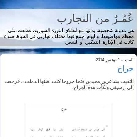
عُمُـرٌ من التجارب
هي مدونة شخصية، بدأتها مع انطلاق الثورة السورية، فطغت على
معظم مواضيعها، واليوم أجمع فيها مختلف تجاربي في الحياة، سواء
كانت في الإدارة، التفكير، أو الشعر.
السبت، 1 نوفمبر 2014
جراح
التقيت بشاعرين مجيدين فتحا جروحا كنت أظنها اندملت .. فرجعت
إلى أرشيفي ونكأت هذه الجراح.