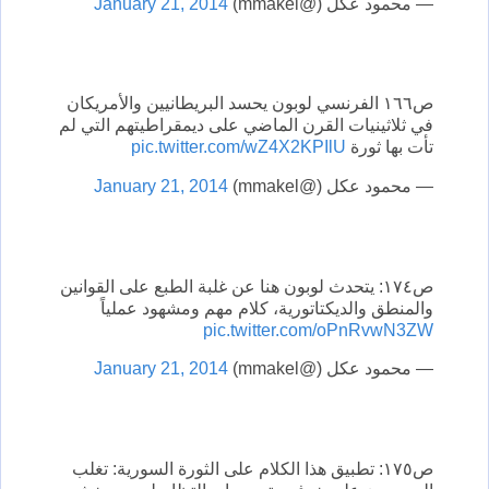
— محمود عكل (@mmakel)
January 21, 2014
ص١٦٦ الفرنسي لوبون يحسد البريطانيين والأمريكان
في ثلاثينيات القرن الماضي على ديمقراطيتهم التي لم
تأت بها ثورة
pic.twitter.com/wZ4X2KPIlU
— محمود عكل (@mmakel)
January 21, 2014
ص١٧٤: يتحدث لوبون هنا عن غلبة الطبع على القوانين
والمنطق والديكتاتورية، كلام مهم ومشهود عملياً
pic.twitter.com/oPnRvwN3ZW
— محمود عكل (@mmakel)
January 21, 2014
ص١٧٥: تطبيق هذا الكلام على الثورة السورية: تغلب