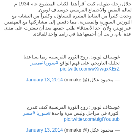
خلال رحلة طويلة، كنت أقرأ هذا الكتاب المطبوع عام 1934 م
لعالم النفس والاجتماع الفرنسي جوستاف لوبون.
وجدت كثيراً من النقاط المثيرة للتساؤل، وكثيراً من التشابه مع
الثورتين السورية والمصرية، مما دفعني إلى مشاركتها مع المهتمين
عبر تويتر، ولأن أحد الأصدقاء طلب جمعها بعد أن تبعثرت على مدى
عدة أيام، رأيت أن أجمعها هنا في رابط واحد للفائدة.
غوستاف لوبون: روح الثورة الفرنسية ربما يساعدنا
تحليله التاريخي على فهم الواقع
#سوريا
#مصر
pic.twitter.com/wXrwgxKErZ
— محمود عكل (@mmakel)
January 13, 2014
غوستاف لوبون: روح الثورة الفرنسية كيف تتدرج
الثورة في مراحل وليس مرة واحدة
#سوريا
#مصر
pic.twitter.com/ufgiYouuub
— محمود عكل (@mmakel)
January 13, 2014