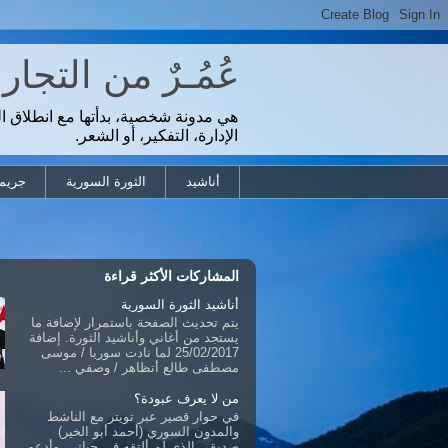
عُمُـرٌ من التجا
هي مدونة شخصية، بدأتها مع انطلاق ا
الإدارة، التفكير، أو الشعر.
أناشيد
الثورة السورية
جريمة
المشاركات الأكثر قراءة
أناشيد الثورة السورية
يتم تحديث الصفحة باستمرار لإضافة ما
يستجد من أغاني وأناشيد الثورة. إضافة
25/02/2017 لما نادت سوريا / موسى
مصطفى طالع أتظاهر / وصفي ...
من لا يعرف عبودة؟
في حوار قصير عبر تويتر مع الناشط
والمدون السوري (أحمد أبو الخير)
صديقي الذي لم ألتقه في حياتي، وأدعو