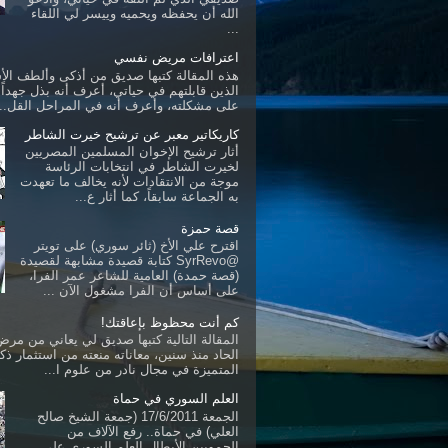
الله أن يحفظه ويحميه وييسر لي اللقاء
...
اعترافات مريض نفسي
هذه المقالة كتبها صديق من أذكى وألطف ال
الذين قابلتهم في حياتي، أعرف أنه بذل جهداً ك
على مشكلته، وأعرف أنه في المراحل القل...
كاريكاتير معبر عن ترشيح خيرت الشاطر
أثار ترشيح الإخوان المسلمين المصريين
لخيرت الشاطر في انتخابات الرئاسة
موجة من الانتقادات لأنه يخالف ما تعهدت
به الجماعة سابقاً، كما أثار ع...
قصة حمزة
اقترح علي الأخ (ثائر سوري) على تويتر
@SyrRevo كتابة قصيدة مشابهة لقصيدة
(قصة حمدة) العامية للشاعر عمر الفرا،
على أساس أن الفرا مشغول الآن ...
كم أنت محظوظ بإعاقتك!
المقالة التالية كتبها صديق لي يعاني من مرض 
الحاد منذ سنين، معاناته منعته من استثمار ذكا
المتميزة في مجال نادر من علوم ا...
العلم السوري في حماة
الجمعة 17/6/2011 (جمعة الشيخ صالح
العلي) في حماة.. رفع الآلاف من
الحمويين الأبطال العلم السوري على