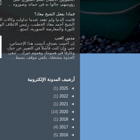
رؤوسهم، جالوا به في حماة، وصوروه ...
فماذا يفعل الشيخ معاذ؟
قامت الدنيا ولم تقعد عندما تداولت وكالات الأ
الشيخ أحمد معاذ الخطيب، رئيس الائتلاف ال
الثورة والمعارضة السورية، استع...
مدمن الحب
إن أحببت بصدق، أدمنت هذا الإحساس،
حتى وإن كنت فاشلاً في التعبير عن حبك،
وغارقاً في همومك وهموم غيرك .. تبقى
الجذوة مشتعلة، يكفي موقف بسيط ...
أرشيف المدونة الإلكترونية
(1)
2025
◄
(1)
2022
◄
(1)
2021
◄
(14)
2020
◄
(1)
2018
◄
(4)
2017
◄
(5)
2016
◄