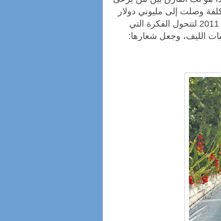
تكلفة وصلت إلى مليوني دولار
على أسطح عمارات مونتريال، وبدأ الإنتاج عام 2011 لتتحول الفكرة التي
 سماها Lufa نسبة إلى نبات الليف، وجعل شعارها: