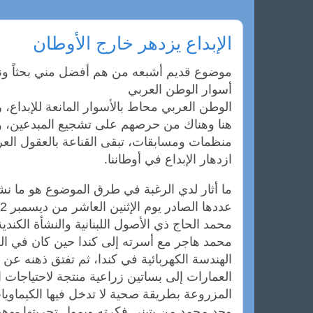
الإبداع يزدهر خارج الأوطان
موضوع قديم أشبعه من هم أفضل مني بحثاً ونقدا
أسوار الوطن العربي
الوطن العربي محاط بالأسوار المانعة للإبداع،
هنا وهناك من حرصهم على تشجيع المبدعين، و
منظمات ومسابقات، تبقى القناعة بالعقول العربي
ازدهار الإبداع في أوطاننا.
ما أثار لدي الرغبة في طرق الموضوع هو ما نشر
محمد الحاج ذي الأصول اللبنانية والنشأة الكندية
محمد هاجر مع أسرته إلى كندا حين كان في 
الهندسة الكهربائية في كندا، ثم تفتق ذهنه ع
العمارات إلى بساتين زراعية منتجة لاحتياجات 
المزروعة بطريقة صحية لا تدخل فيها الكيماويا
وجد محمد من يتبنى فكرته ويمول تجربتها -وه