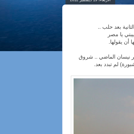
ثانية بعد حلب ..
بيبتي يا مصر
ا أن يقولها.
ر نيسان الماضي .. شروق
رة) لم تبدد بعد.