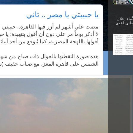
يا حبيبتي يا مصر .. تاني
نباء إعلان
وطني لقوى
مضت علي أشهر لم أزر فيها القاهرة.. حبيبتي ال
لا أذكر يوماً مر علي دون أن أقول بتنهيدة: يا ح
أقولها باللهجة المصرية، كما يُتوَقع من أحد أبنائه
هذه صورة التقطتها بالجوال ذات صباح من شه
الشمس على قاهرة المعز، مع ضباب خفيف (شبو