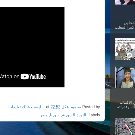
أشخاص
بيراً ليتغلب
الاكتئاب
Posted by
محمود عكل
22:52
at
ليست هناك تعليقات:
ئه وقدراته
Labels:
الثورة السورية
,
سوريا
,
مصر