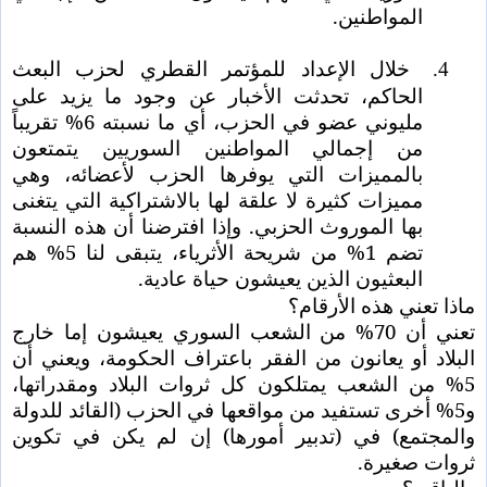
المواطنين.
خلال الإعداد للمؤتمر القطري لحزب البعث
4.
الحاكم، تحدثت الأخبار عن وجود ما يزيد على
مليوني عضو في الحزب، أي ما نسبته 6% تقريباً
من إجمالي المواطنين السوريين يتمتعون
بالمميزات التي يوفرها الحزب لأعضائه، وهي
مميزات كثيرة لا علقة لها بالاشتراكية التي يتغنى
بها الموروث الحزبي. وإذا افترضنا أن هذه النسبة
تضم 1% من شريحة الأثرياء، يتبقى لنا 5% هم
البعثيون الذين يعيشون حياة عادية.
ماذا تعني هذه الأرقام؟
تعني أن 70% من الشعب السوري يعيشون إما خارج
البلاد أو يعانون من الفقر باعتراف الحكومة، ويعني أن
5% من الشعب يمتلكون كل ثروات البلاد ومقدراتها،
و5% أخرى تستفيد من مواقعها في الحزب (القائد للدولة
والمجتمع) في (تدبير أمورها) إن لم يكن في تكوين
ثروات صغيرة.