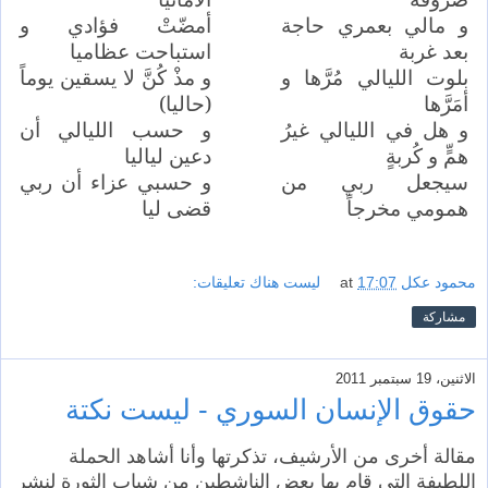
و مالي بعمري حاجة
أمضّتْ فؤادي و
بعد غربة
استباحت عظاميا
بلوت الليالي مُرَّها و
و مذْ كُنَّ لا يسقين يوماً
أمَرَّها
(حاليا)
و هل في الليالي غيرُ
و حسب الليالي أن
همٍّ و كُربةٍ
دعين لياليا
سيجعل ربي من
و حسبي عزاء أن ربي
همومي مخرجاً
قضى ليا
محمود عكل
17:07
at
ليست هناك تعليقات:
مشاركة
الاثنين، 19 سبتمبر 2011
حقوق الإنسان السوري - ليست نكتة
مقالة أخرى من الأرشيف، تذكرتها وأنا أشاهد الحملة
اللطيفة التي قام بها بعض الناشطين من شباب الثورة لنشر