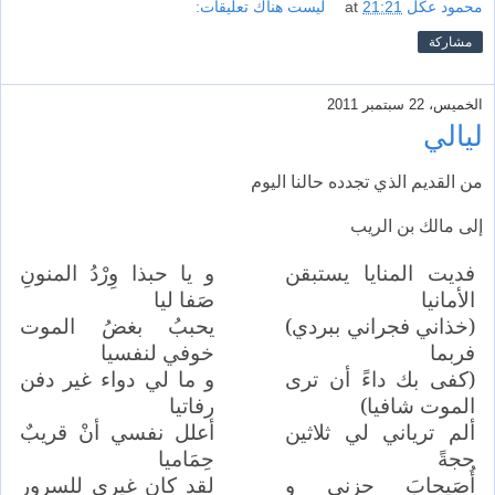
محمود عكل
21:21
at
ليست هناك تعليقات:
مشاركة
الخميس، 22 سبتمبر 2011
ليالي
من القديم الذي تجدده حالنا اليوم
إلى مالك بن الريب
فديت المنايا يستبقن
و يا حبذا وِرْدُ المنونِ
الأمانيا
صَفا ليا
(خذاني فجراني ببردي)
يحببُ بغضُ الموت
فربما
خوفي لنفسيا
(كفى بك داءً أن ترى
و ما لي دواء غير دفن
الموت شافيا)
رفاتيا
ألم ترياني لي ثلاثين
أعلل نفسي أنْ قريبٌ
حجةً
حِمَاميا
أُصَيحابَ حزني و
لقد كان غيري للسرور