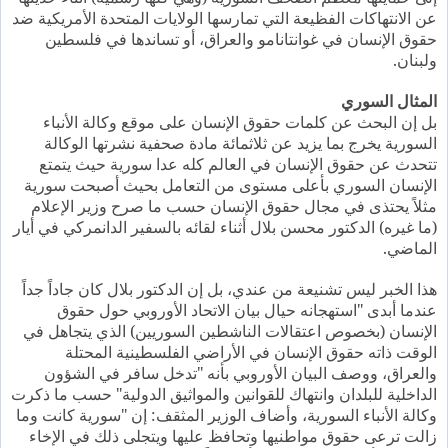
عن الانتهاكات الفظيعة التي تمارسها الولايات المتحدة الأمريكية ضد
حقوق الإنسان في غوانتانامو والعراق، أو تساندها في فلسطين
ولبنان.
المثال السوري
بل إن البحث عن كلمات حقوق الإنسان على موقع وكالة الأنباء
السورية يخرج بما يزيد عن ثلاثمائة مادة صحفية نشرتها الوكالة
تتحدث عن حقوق الإنسان في العالم كله عدا سورية حيث يتمتع
الإنسان السوري بأعلى مستوى من التعامل بحيث أصبحت سورية
مثلاً يحتذى في مجال حقوق الإنسان حسب ما صرح وزير الإعلام
(ما غيره) الدكتور محسن بلال أثناء لقائه بالسفير الدانمركي في أيار
الماضي.
هذا الخبر ليس تشنيعة من عندي، بل إن الدكتور بلال كان جاداً جداً
عندما أبدى "استهجانه حيال بيان الاتحاد الأوروبي حول حقوق
الإنسان (بخصوص اعتقالات الناشطين السوريين) الذي يتجاهل في
الوقت ذاته حقوق الإنسان في الأراضي الفلسطينية المحتلة
والعراق، ووصف البيان الأوروبي بأنه "تدخل سافر في الشؤون
الداخلية للبلدان وانتهاك للقوانين والمواثيق الدولية" حسب ما ذكرت
وكالة الأنباء السورية، وأضاف الوزير المثقف: إن "سورية كانت وما
زالت ترعى حقوق مواطنيها وتحافظ عليها ويتجلى ذلك في الإخاء