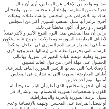
بعد يوم واحد من الإعلان عن المجلس، أرى أن هناك
تحركات من المعارضة وإبداء آراء مختلفة، ومن الواضح أن
هناك نية للاعتراض على المجلس، وإنشاء تكتلات وهيئات
أخرى تزعم أنها تمثل الشعب السوري أكثر من المجلس
الوطني، وأرجو أن أكون مخطئاً في ذلك.
برأيي أن هذا المجلس يمثل اليوم التنوع الأكبر والأكثر تمثيلاً
لأطياف المعارضة السورية، ومحاولات الخروج عليه ستكون
سبباً في استمرار نزيف الدم السوري في الداخل، وتأكيداً
للرسالة التي يحرص النظام على إرسالها بعدم وجود قوى
سورية وطنية مؤهلة لقيادة التغيير في سوريا، وبالتالي
الحصول على مهلة أخرى من دول العالم لتطبيق
(الإصلاحات) التي يعد بها الرئيس السوري الفاقد للشرعية.
أطياف المعارضة السورية التي لم تشارك في المجلس
أمامها اليوم أحد خيارين:
إما أن تلتحق بالمجلس، الذي أعلن أن الباب مفتوح أمام
القوى والشخصيات السورية للانضمام إليه، وتشارك في
تمثيل الرغبة السورية بالحرية والديمقراطية.
أو تفضل المزايدة على المجلس، وتتهمه بالإقصائية وعدم
التمثيل الحقيقي للشعب، وتستمر في مؤتمراتها العبثية،