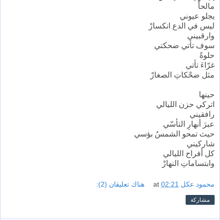
مالحاً
يجلو عيوني
ليس في الدع انكسارْ
وارقبيني
سوف تأتي ضحكتي
حلوةً
غرّاءَ تأتي
مثل ضحْكاتِ الصغارْ
حينها
اتركي حزن الليالي
رافقيني
عبرَ أنهارِ التأسّي
حيث تمحو الشمسُ بؤسي
شاركيني
كل أفراح الليالي
وابتساماتِ النهارْ
محمود عكل
02:21
at
هناك تعليقان (2):
مشاركة