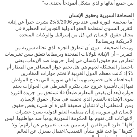
بين جميع أبنائها والذي يشكل أنموذجاً يحتذى به"
الصحافة السورية وحقوق الإنسان
أما صحيفة الثورة ففي عدد يوم 25/5/2006 نشرت خبراً عن إدانة
التقرير السنوي لمنظمة العفو الدولية التجاوزات الخطيرة في
مجال حقوق الإنسان في كل من إسرائيل والولايات المتحدة
الأمريكية وبريطانيا!
وبينت الصحيفة – دون أن تتطرق للجزء الذي تحتله سورية من
التقرير – أن الإدانة للولايات المتحدة وبريطانيا تتعلق بسن تشريعات
تتعارض مع حقوق الإنسان في إطار حربهما ضد الإرهاب. يعني
باختصار المشكلة لديهم هي هل نختم جواز المسافر من المطار أم
لا؟ إذ كانت معظم الدول الغربية لا تختم جوازات المغادرين
للمحافظة على خصوصيتهم، أما في سورية التي يحتاج المواطن
فيها إلى تأشيرة خروج حتى يتكرم الشرطي في الجوازات بختم
جوازه (بعد أن يقبض المعلوم طبعاً) فلا تستحق من جريدة الثورة
سوى الإشادة بالتقدم الذي تحققه في مجال حقوق الإنسان.
ومن المنطقي أن لا تتناول صحيفة الثورة أي شيء يخص حقوق
الإنسان في سورية، إذ أن منظمة العفو الدولية تسرد عشرات
الانتهاكات التي تقوم بها الحكومة السورية يومياً ضد مواطنيها، ليس
أقلها " طرد الموظفين الرسميين بسبب تعبيرهم عن آرائهم" ولا
أكثرها " بواعث قلق بشأن التعذيب/اعتقال بمعزل عن العالم