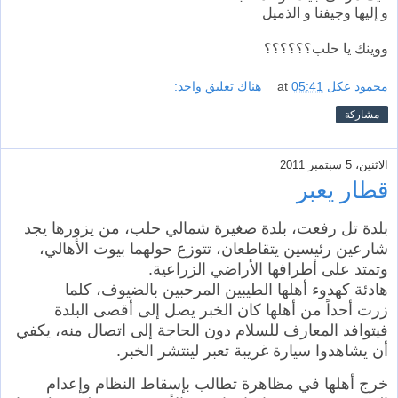
و إليها وجيفنا و الذميل
ووينك يا حلب؟؟؟؟؟؟
محمود عكل
05:41
at
هناك تعليق واحد:
مشاركة
الاثنين، 5 سبتمبر 2011
قطار يعبر
بلدة تل رفعت، بلدة صغيرة شمالي حلب، من يزورها يجد
شارعين رئيسين يتقاطعان، تتوزع حولهما بيوت الأهالي،
وتمتد على أطرافها الأراضي الزراعية.
هادئة كهدوء أهلها الطيبين المرحبين بالضيوف، كلما
زرت أحداً من أهلها كان الخبر يصل إلى أقصى البلدة
فيتوافد المعارف للسلام دون الحاجة إلى اتصال منه، يكفي
أن يشاهدوا سيارة غريبة تعبر لينتشر الخبر.
خرج أهلها في مظاهرة تطالب بإسقاط النظام وإعدام