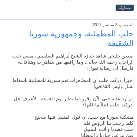
مشاركة
الخميس، 8 سبتمبر 2011
حلب المطمئنة، وجمهورية سوريا
الشقيقة
صديق خليجي شاهد جنازة الشيخ إبراهيم السلقيني، مفتي حلب
الراحل، رحمه الله تعالى، وما رافقها من تظاهرات وهتافات،
فأرسل لي رسالة تقول:
أخيراً أدركت حلب أن المظاهرات تعم سورية للمطالبة بإسقاط
بشار وليس القذافي!
لم أرد عليه حتى الآن وقررت انتظار يوم الجمعة .. لأعرف: هل
أدركت حلب فعلاً ما فاتها؟
مشكلة سوريا مع حلب، أن قول المتنبي فيها صحيح:
كلما رحبت بنا الروض قلنا
حلب قصدنا و أنت السبيل
فيك مرعى جيادنا و المطايا