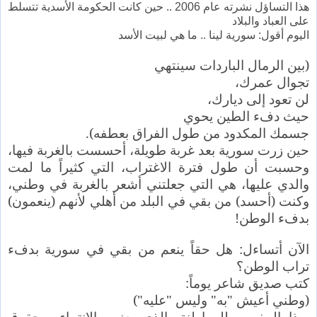
هذا التساؤل نشرته عام 2006 .. حين كانت الحكومة الأسدية تتسلط
على العباد والبلاد
اليوم أقول: سورية لينا .. ما هي لبيت الأسد
(بين الرمال الباردات سينتهي
تجوال عمرك،
لن تعود إلى ديارك،
حيث دفء الطين يحوي
جسمك المكدود من طول الفراق بعطفه).
حين زرت سورية بعد غربة طويلة، أحسست بالغربة فيها،
وحسبت أن طول فترة الاغتراب، التي كثيراً ما لمت
والدي عليها، هي التي جعلتني أشعر بالغربة في وطني،
وكنت (أحسد) من بقي في البلد من أهلي لأنهم (ينعمون)
بدفء الوطن!
الآن أتساءل: هل حقاً ينعم من بقي في سورية بدفء
تراب الوطن؟
كتب صديق شاعر يوماً:
(وطني أعيش "به" وليس "عليه")
بهذا المفهوم للمواطنة، الذي يعنى بالانتماء، وحقوق