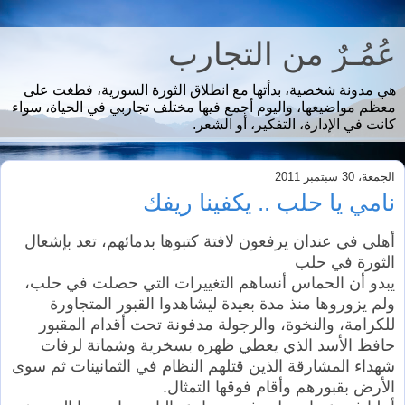
عُمُـرٌ من التجارب
هي مدونة شخصية، بدأتها مع انطلاق الثورة السورية، فطغت على
معظم مواضيعها، واليوم أجمع فيها مختلف تجاربي في الحياة، سواء
كانت في الإدارة، التفكير، أو الشعر.
الجمعة، 30 سبتمبر 2011
نامي يا حلب .. يكفينا ريفك
أهلي في عندان يرفعون لافتة كتبوها بدمائهم، تعد بإشعال
الثورة في حلب
يبدو أن الحماس أنساهم التغييرات التي حصلت في حلب،
ولم يزوروها منذ مدة بعيدة ليشاهدوا القبور المتجاورة
للكرامة، والنخوة، والرجولة مدفونة تحت أقدام المقبور
حافظ الأسد الذي يعطي ظهره بسخرية وشماتة لرفات
شهداء المشارقة الذين قتلهم النظام في الثمانينات ثم سوى
الأرض بقبورهم وأقام فوقها التمثال.