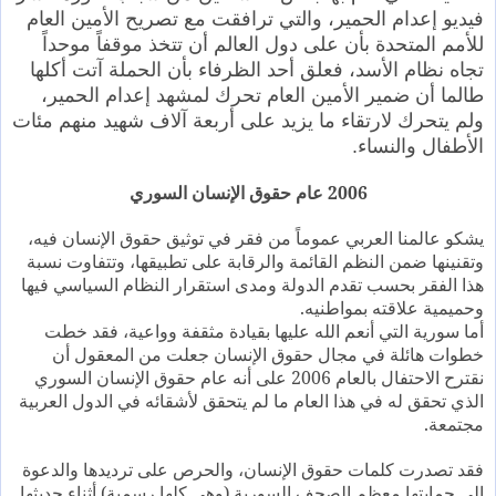
فيديو إعدام الحمير، والتي ترافقت مع تصريح الأمين العام
للأمم المتحدة بأن على دول العالم أن تتخذ موقفاً موحداً
تجاه نظام الأسد، فعلق أحد الظرفاء بأن الحملة آتت أكلها
طالما أن ضمير الأمين العام تحرك لمشهد إعدام الحمير،
ولم يتحرك لارتقاء ما يزيد على أربعة آلاف شهيد منهم مئات
الأطفال والنساء.
2006 عام حقوق الإنسان السوري
يشكو عالمنا العربي عموماً من فقر في توثيق حقوق الإنسان فيه،
وتقنينها ضمن النظم القائمة والرقابة على تطبيقها، وتتفاوت نسبة
هذا الفقر بحسب تقدم الدولة ومدى استقرار النظام السياسي فيها
وحميمية علاقته بمواطنيه.
أما سورية التي أنعم الله عليها بقيادة مثقفة وواعية، فقد خطت
خطوات هائلة في مجال حقوق الإنسان جعلت من المعقول أن
نقترح الاحتفال بالعام 2006 على أنه عام حقوق الإنسان السوري
الذي تحقق له في هذا العام ما لم يتحقق لأشقائه في الدول العربية
مجتمعة.
فقد تصدرت كلمات حقوق الإنسان، والحرص على ترديدها والدعوة
إلى حمايتها معظم الصحف السورية (وهي كلها رسمية) أثناء حديثها