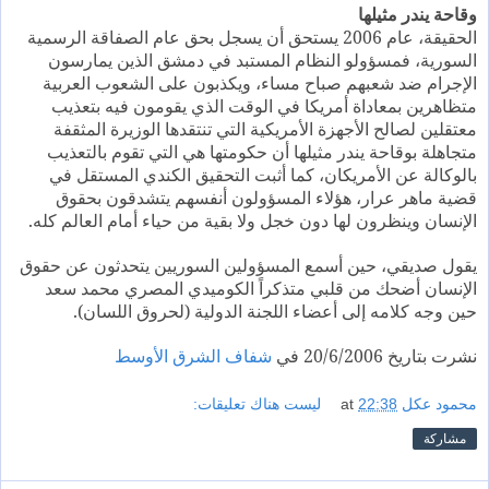
وقاحة يندر مثيلها
الحقيقة، عام 2006 يستحق أن يسجل بحق عام الصفاقة الرسمية
السورية، فمسؤولو النظام المستبد في دمشق الذين يمارسون
الإجرام ضد شعبهم صباح مساء، ويكذبون على الشعوب العربية
متظاهرين بمعاداة أمريكا في الوقت الذي يقومون فيه بتعذيب
معتقلين لصالح الأجهزة الأمريكية التي تنتقدها الوزيرة المثقفة
متجاهلة بوقاحة يندر مثيلها أن حكومتها هي التي تقوم بالتعذيب
بالوكالة عن الأمريكان، كما أثبت التحقيق الكندي المستقل في
قضية ماهر عرار، هؤلاء المسؤولون أنفسهم يتشدقون بحقوق
الإنسان وينظرون لها دون خجل ولا بقية من حياء أمام العالم كله.
يقول صديقي، حين أسمع المسؤولين السوريين يتحدثون عن حقوق
الإنسان أضحك من قلبي متذكراً الكوميدي المصري محمد سعد
حين وجه كلامه إلى أعضاء اللجنة الدولية (لحروق اللسان).
نشرت بتاريخ 20/6/2006 في
شفاف الشرق الأوسط
محمود عكل
22:38
at
ليست هناك تعليقات:
مشاركة