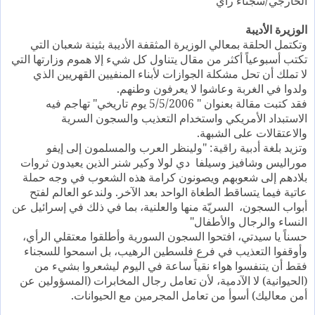
الخارجي/سجناء رأي"
الوزيرة الأديبة
وتكتمل الحلقة بمعالي الوزيرة المثقفة الأديبة بثينة شعبان التي
تكتب أسبوعياً أكثر من مقال يتناول كل شيء إلا هموم وزارتها التي
لا تملك أن تحل مشكلة الجوازات لأبناء المنفيين القهريين الذي
ولدوا في الغربة وعاشوا لا يعرفون وطنهم.
فقد كتبت مقالة بعنوان " 5/5/2006 يوم تاريخي" تهاجم فيه
الاستبداد الأمريكي واستخدام التعذيب والسجون السرية
والاعتقالات على الشبهة.
وتزيد بلغة أدبية راقية: "ولينظر العرب والمسلمون إلى إيفو
موراليس وشافيز وسيلفا
دي لولا وكير شنر الذين يعيدون ثروات
بلادهم إلى شعوبهم ويصونون كرامة هذه الشعوب في وجه حملة
عاتية فيما يتساقط الطغاة الواحد بعد الآخر. ولندعو العالم لفتح
أبواب السجون،
السريّة منها والعلنية، بما في ذلك في إسرائيل عن
النساء والرجال والأطفال"
حسناً يا سيدتي، افتحوا السجون السورية وأطلقوا معتقلي الرأي،
وأوقفوا التعذيب في فرع فلسطين الرهيب، بل اسمحوا للسجناء
فقط أن يتنفسوا هواء نقياً ساعة في اليوم ليشعروا بشيء من
(الحيوانية) لا الآدمية، لأن تعامل رجال المخابرات (المسؤولين عن
أمن معاليك) أسوأ من تعامل المجرمين مع الحيوانات.