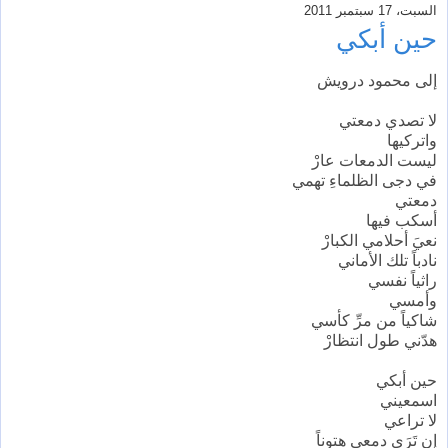
السبت، 17 سبتمبر 2011
حين أبكي
إلى محمود درويش
لا تصدي دمعتي
واتركيها
ليست الدمعات عارْ
في دجى الظلماءِ تهمي
دمعتي
أسكب فيها
نعيَ أحلامي الكبارْ
نادباً تلك الأماني
راثياً نفسي
وأمسي
شاكياً من مرِّ كأسي
هدّني طول انتظارْ
حين أبكي
اسمعيني
لا تراعي
إن تَرَي دمعي هتوناً