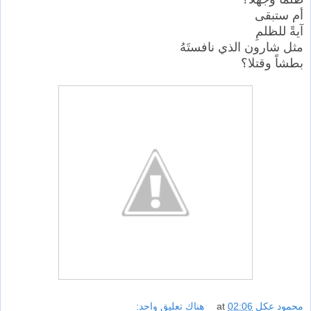
أم ستبقى
آيةً للظلمِ
مثل شارون الذي نافستَهُ
بطشاً وقتلا؟
محمود عكل
02:06
at
هناك تعليق واحد: