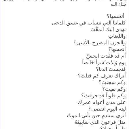
شاء الله
أتحسها؟
كلماتنا التي تنساب في غسق الدجى
تهدي إليك المقْتَ
واللعناتِ
والحزن المضرج بالأسى؟
أتحسها؟
أم قد فقدت الحسَّ
يوم وُلِدْت َشراً خالصاً
فنجستَ الدنا؟
أتراك تعرف كم قتلتَ؟
وكم سجنتَ؟
وكم نفيتَ؟
وكم قلوباً قد حرقتَ؟
على مدى أعوام عمرك
ليته اليوم انقضى؟
أترى ستندم حين يأتي الموتُ
مثلَ فرعونَ الذي شابهتَهُ
ظلماً وجهلا؟