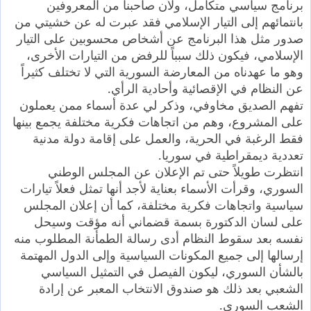
برنامج سياسي متكامل، ولأن صاحبنا من المعروفين
بانتمائهم إلى التيار الإسلامي فقد عبرت له عن خشيتي من
صدور مثل هذا البرنامج عن أشخاص محسوبين على التيار
الإسلامي، فيكون ذلك سبباً للرفض من التيارات الأخرى،
وهو ما عهدناه من المعارضة السورية التي لا تختلف كثيراً
عن النظام في الإقصائية وأحادية الرأي.
تفهم الصديق مخاوفي، وذكر لي عدة أسماء ممن يعملون
على المشروع، وهم من اتجاهات فكرية مختلفة يجمع بينها
فقط الرغبة في الحرية، والعمل على إقامة دولة مدنية
تعددية ديمقراطية في سوريا.
انتظرت طويلاً حتى تم الإعلان عن المجلس الوطني
السوري، وقرأت الأسماء بعناية لأجد أنها تمثل فعلاً تيارات
سياسية واتجاهات فكرية مختلفة، كما أن إعلان المجلس
على لسان الدكتورة بسمة قضماني أنه مؤقت وسيحل
نفسه بعد سقوط النظام أدى رسالة الطمأنة المطلوب منه
إرسالها إلى جميع المكونات السياسية وإلى الدول المهتمة
بالشأن السوري، ليكون الفيصل في التمثيل السياسي
الشعبي بعد ذلك هو صندوق الانتخاب المعبر عن إرادة
الشعب السوري.