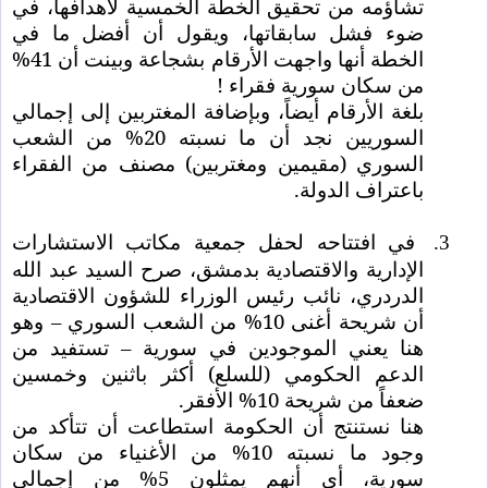
تشاؤمه من تحقيق الخطة الخمسية لأهدافها، في
ضوء فشل سابقاتها، ويقول أن أفضل ما في
الخطة أنها واجهت الأرقام بشجاعة وبينت أن 41%
من سكان سورية فقراء !
بلغة الأرقام أيضاً، وبإضافة المغتربين إلى إجمالي
السوريين نجد أن ما نسبته 20% من الشعب
السوري (مقيمين ومغتربين) مصنف من الفقراء
باعتراف الدولة.
في افتتاحه لحفل جمعية مكاتب الاستشارات
3.
الإدارية والاقتصادية بدمشق، صرح السيد عبد الله
الدردري، نائب رئيس الوزراء للشؤون الاقتصادية
أن شريحة أغنى 10% من الشعب السوري – وهو
هنا يعني الموجودين في سورية – تستفيد من
الدعم الحكومي (للسلع) أكثر باثنين وخمسين
ضعفاً من شريحة 10% الأفقر.
هنا نستنتج أن الحكومة استطاعت أن تتأكد من
وجود ما نسبته 10% من الأغنياء من سكان
سورية، أي أنهم يمثلون 5% من إجمالي