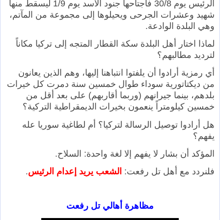
الرئيس يوم 30/8 فاجتاحها جنود الأسد يوم 1/9 ليسقط منها
شهيد وعشرات الجرحى ويحيلوها إلى مجموعة من المآتم،
وهي البلدة الوادعة.
لماذا اختار أهل البلدة سكة القطار المتجه إلى تركيا مكاناً
لترديد مطالبهم؟
أي رمزية أرادوا أن يلفتوا انتباهنا إليها، وهم الذين يعانون
من ديكتاتورية سوداء طوال خمسين سنة دمرت كل خيرات
بلدهم، بينما جيرانهم (وربما أقاربهم) على بعد أقل من
خمسين كيلومتراً ينعمون بخيرات الديمقراطية التركية؟
هل أرادوا توصيل الرسالة لتركيا؟ أم لطاغية سوريا عله
يفهم؟
المؤكد أن بشار لا يفهم إلا لغة واحدة: السلاح.
فلنردد مع أهل تل رفعت:
الشعب يريد إعدام الرئيس
.
مظاهرة أهالي تل رفعت