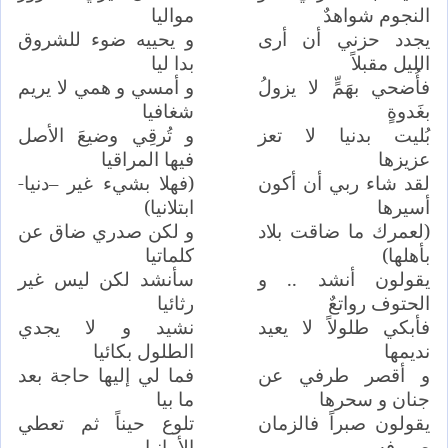
النجوم شواهدٌ
مواليا
يجدد حزني أن أرى
و يحييه ضوء للشروق
الليل مقبلاً
بدا ليا
فأُضحي بهَمٍّ لا يزولُ
و أمسي و همي لا يريم
بغَدوةٍ
شغافيا
بُليت بدنيا لا تعز
و تُرقِي وضيعَ الأصل
عزيزها
فيها المراقيا
لقد شاء ربي أن أكون
(فهلا بشيء غير –دنيا-
أسيرها
ابتلانيا)
(لعمرك ما ضاقت بلاد
و لكن صدري ضاق عن
بأهلها)
كلماتيا
يقولون أنشد .. و
سأنشد لكن ليس غير
الحتوف رواتعٌ
رثائيا
فأبكي طلولاً لا يعيد
نشيد و لا يجدي
نديمها
الطلول بكائيا
و أقصر طرفي عن
فما لي إليها حاجة بعد
جنان و سحرها
ما بيا
يقولون صبراً فالزمان
تلوع حيناً ثم تعطي
صروفه
الأمانيا