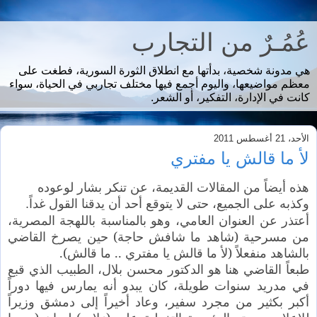
عُمُـرٌ من التجارب
هي مدونة شخصية، بدأتها مع انطلاق الثورة السورية، فطغت على
معظم مواضيعها، واليوم أجمع فيها مختلف تجاربي في الحياة، سواء
كانت في الإدارة، التفكير، أو الشعر.
الأحد، 21 أغسطس 2011
لأ ما قالش يا مفتري
هذه أيضاً من المقالات القديمة، عن تنكر بشار لوعوده
وكذبه على الجميع، حتى لا يتوقع أحد أن يدقنا القول غداً.
أعتذر عن العنوان العامي، وهو بالمناسبة باللهجة المصرية،
من مسرحية (شاهد ما شافش حاجة) حين يصرخ القاضي
بالشاهد منفعلاً (لأ ما قالش يا مفتري .. ما قالش).
طبعاً القاضي هنا هو الدكتور محسن بلال، الطبيب الذي قبع
في مدريد سنوات طويلة، كان يبدو أنه يمارس فيها دوراً
أكبر بكثير من مجرد سفير، وعاد أخيراً إلى دمشق وزيراً