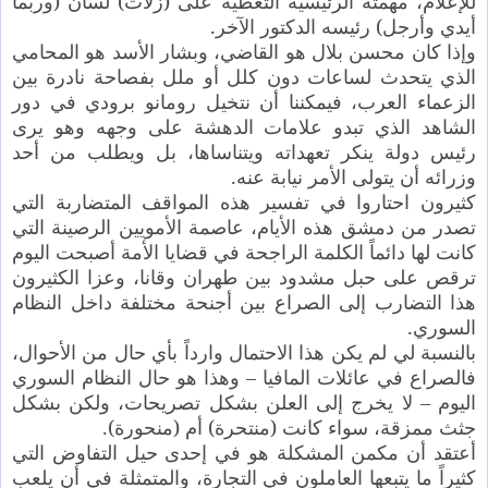
للإعلام، مهمته الرئيسية التغطية على (زلات) لسان (وربما
أيدي وأرجل) رئيسه الدكتور الآخر.
وإذا كان محسن بلال هو القاضي، وبشار الأسد هو المحامي
الذي يتحدث لساعات دون كلل أو ملل بفصاحة نادرة بين
الزعماء العرب، فيمكننا أن نتخيل رومانو برودي في دور
الشاهد الذي تبدو علامات الدهشة على وجهه وهو يرى
رئيس دولة ينكر تعهداته ويتناساها، بل ويطلب من أحد
وزرائه أن يتولى الأمر نيابة عنه.
كثيرون احتاروا في تفسير هذه المواقف المتضاربة التي
تصدر من دمشق هذه الأيام، عاصمة الأمويين الرصينة التي
كانت لها دائماً الكلمة الراجحة في قضايا الأمة أصبحت اليوم
ترقص على حبل مشدود بين طهران وقانا، وعزا الكثيرون
هذا التضارب إلى الصراع بين أجنحة مختلفة داخل النظام
السوري.
بالنسبة لي لم يكن هذا الاحتمال وارداً بأي حال من الأحوال،
فالصراع في عائلات المافيا – وهذا هو حال النظام السوري
اليوم – لا يخرج إلى العلن بشكل تصريحات، ولكن بشكل
جثث ممزقة، سواء كانت (منتحرة) أم (منحورة).
أعتقد أن مكمن المشكلة هو في إحدى حيل التفاوض التي
كثيراً ما يتبعها العاملون في التجارة، والمتمثلة في أن يلعب