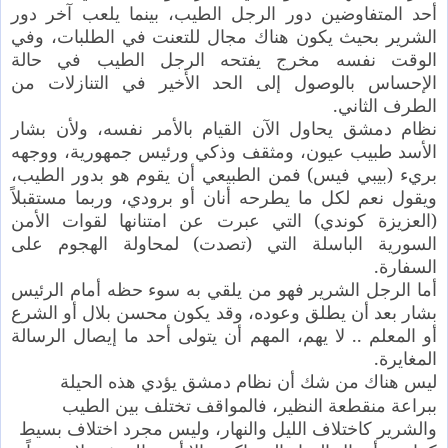
أحد المتفاوضين دور الرجل الطيب، بينما يلعب آخر دور
الشرير بحيث يكون هناك مجال للتعنت في الطلبات، وفي
الوقت نفسه مخرج يفتحه الرجل الطيب في حالة
الإحساس بالوصول إلى الحد الأخير في التنازلات من
الطرف الثاني.
نظام دمشق يحاول الآن القيام بالأمر نفسه، ولأن بشار
الأسد طبيب عيون، ومثقف وذكي ورئيس جمهورية، ووجهه
بريء (بيبي فيس) فمن الطبيعي أن يقوم هو بدور الطيب،
ويقول نعم لكل ما يطرحه أنان أو برودي، وربما مستقبلاً
(العزيزة كوندي) التي عبرت عن امتنانها لقوات الأمن
السورية الباسلة التي (تصدت) لمحاولة الهجوم على
السفارة.
أما الرجل الشرير فهو من يلقي به سوء حظه أمام الرئيس
بشار بعد أن يطلق وعوده، وقد يكون محسن بلال أو الشرع
أو المعلم .. لا يهم، المهم أن يتولى أحد ما إيصال الرسالة
المغايرة.
ليس هناك من شك أن نظام دمشق يؤدي هذه الحيلة
ببراعة منقطعة النظير، فالمواقف تختلف بين الطيب
والشرير كاختلاف الليل والنهار، وليس مجرد اختلاف بسيط