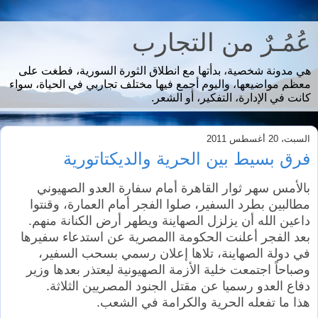
عُمُـرٌ من التجارب
هي مدونة شخصية، بدأتها مع انطلاق الثورة السورية، فطغت على
معظم مواضيعها، واليوم أجمع فيها مختلف تجاربي في الحياة، سواء
كانت في الإدارة، التفكير، أو الشعر.
السبت، 20 أغسطس 2011
فرق بسيط بين الحرية والديكتاتورية
بالأمس سهر ثوار القاهرة أمام سفارة العدو الصهيوني
مطالبين بطرد السفير، صلوا الفجر أمام العمارة، وقنتوا
داعين الله أن يزلزل الصهاينة ويطهر أرض الكنانة منهم.
بعد الفجر أعلنت الحكومة االمصرية عن استدعاء سفيرها
في دولة الصهاينة، تلاها إعلان رسمي بسحب السفير،
وصباحاً اجتمعت خلية الأزمة الصهيونية ليعتذر بعدها وزير
دفاع العدو رسميا عن مقتل الجنود المصريين الثلاثة.
هذا ما تفعله الحرية والكرامة في الشعب.