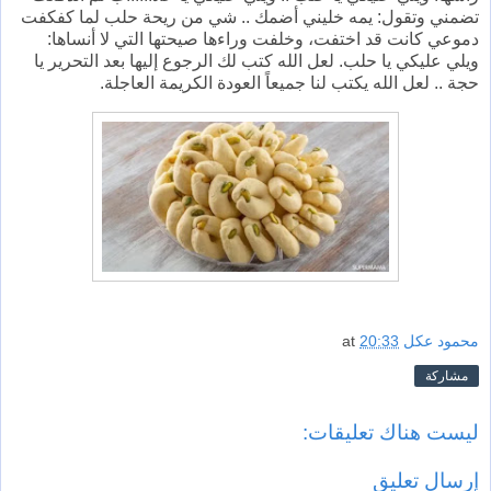
تضمني وتقول: يمه خليني أضمك .. شي من ريحة حلب لما كفكفت
دموعي كانت قد اختفت، وخلفت وراءها صيحتها التي لا أنساها:
ويلي عليكي يا حلب. لعل الله كتب لك الرجوع إليها بعد التحرير يا
حجة .. لعل الله يكتب لنا جميعاً العودة الكريمة العاجلة.
محمود عكل
20:33
at
مشاركة
ليست هناك تعليقات:
إرسال تعليق