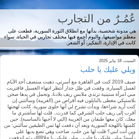
عُمُـرٌ من التجارب
هي مدونة شخصية، بدأتها مع انطلاق الثورة السورية، فطغت على
معظم مواضيعها، واليوم أجمع فيها مختلف تجاربي في الحياة، سواء
كانت في الإدارة، التفكير، أو الشعر.
السبت، 18 يناير 2025
ويلي عليك يا حلب
صيف 2019 كنت في القاهرة مع أسرتي، ذهبت منتصف أحد الأيام
لغسل السيارة، وقفت في ظل جدار أنتظر انتهاء الغسيل فاقتربت
مني امرأة ستينية ترتدي ملابس ريف بلادنا، وتحمل في يدها صحن
بلاستيكي مغطى بالنايلون فيه أقراص من (الغريبة) وسألتني إن
كنت أريد شراءها، وبدأت تشرح لي أنها حلوى سورية. كانت لهجتها
أقرب إلى ريف حلب الشرقي كما قدرت.. قلت لها سأشتري ما
معك، كان معها طبقان من الغريبة (التي لا أحبها بالمناسبة). حين
كلمتها باللهجة السورية وبعد أن دفعت لها ثمن الطبقين سألتني: من
وين أنت ابني؟ قلت لها من حلب. صاحت وهي تضع يديها على
رأسها: ويلي عليكي يا حلب .. ويلي عليكي يا حلاااااااب ثم اندفعت