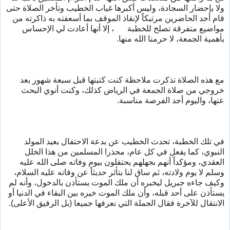
ولا بإحضار السجادة، وليس أكبرها غياب الخطيب وتأخر الصلاة حتى 
قام أحد الحاضرين مرتبكاً لإنقاذ الموقف بما أسعفته به ذاكرته من 
😉
مواضيع متفرقة تصلح للخطبة 
 ، إلا أنها أعادت لي الإحساس 
بأهمية الجمعة، لا حرمنا الله منها.
مع هذه الصلاة تذكرت ملاحظة كنت كتبتها قبل سبعة شهور بعد 
خروجي من صلاة الجمعة في الرياض كذلك، وكنت أنوي البحث 
عنها، واليوم أجد الفرصة مناسبة.
في تلك الخطبة، تحدث الخطيب عن بدعة الاحتفال بعيد المولد 
النبوي، كما يفعل في كل عام، محذرا المسلمين من هذا الخلل 
العقدي، ومؤكداً أنهم بجهلهم يحتفلون بيوم وفاته صلى الله عليه 
وسلم لا يوم ولادته، ثم ساق لنا بتأثر حديثاً عن وفاته عليه السلام، 
وكيف جاءه جبريل ليخبره أن ملك الموت يستأذن بالدخول، وأنه لم 
يستأذن على أحد قبله، وأن ملك الموت خيره بين البقاء في الدنيا أو 
الانتقال للآخرة فقال الجملة التي نعرفها جميعا (بل الرفيق الأعلى).