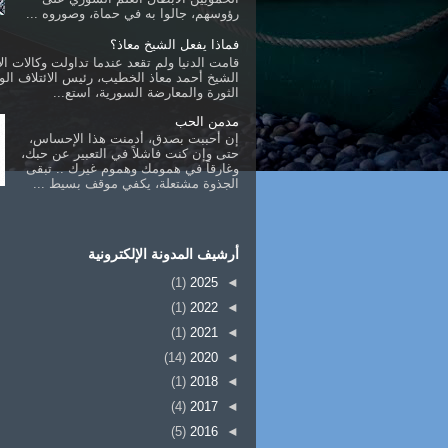
رؤوسهم، جالوا به في حماة، وصوروه ...
فماذا يفعل الشيخ معاذ؟
قامت الدنيا ولم تقعد عندما تداولت وكالات الأ
الشيخ أحمد معاذ الخطيب، رئيس الائتلاف ال
الثورة والمعارضة السورية، استع...
مدمن الحب
إن أحببت بصدق، أدمنت هذا الإحساس،
حتى وإن كنت فاشلاً في التعبير عن حبك،
وغارقاً في همومك وهموم غيرك .. تبقى
الجذوة مشتعلة، يكفي موقف بسيط ...
أرشيف المدونة الإلكترونية
(1)
2025
◄
(1)
2022
◄
(1)
2021
◄
(14)
2020
◄
(1)
2018
◄
(4)
2017
◄
(5)
2016
◄