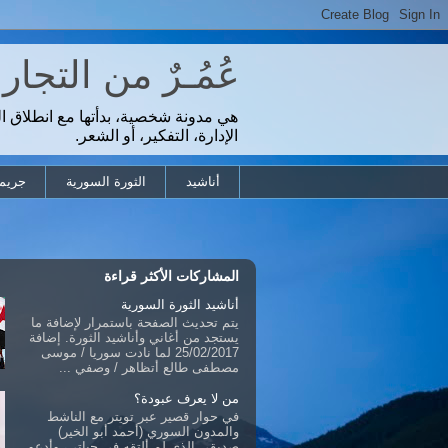
عُمُـرٌ من التجا
هي مدونة شخصية، بدأتها مع انطلاق ا
الإدارة، التفكير، أو الشعر.
أناشيد
الثورة السورية
جريمة
المشاركات الأكثر قراءة
أناشيد الثورة السورية
يتم تحديث الصفحة باستمرار لإضافة ما
يستجد من أغاني وأناشيد الثورة. إضافة
25/02/2017 لما نادت سوريا / موسى
مصطفى طالع أتظاهر / وصفي ...
من لا يعرف عبودة؟
في حوار قصير عبر تويتر مع الناشط
والمدون السوري (أحمد أبو الخير)
صديقي الذي لم ألتقه في حياتي، وأدعو