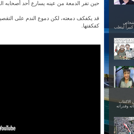
حين تفر الدمعة من عينه يسارع أحد أصحابه الصغا
قد يكفكف دمعته، لكن دموع الندم على التقصير
أشخاص
كفكفتها.
بيراً ليتغلب
الاكتئاب
ئه وقدراته