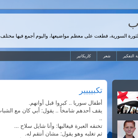
رب
لثورة السورية، فطغت على معظم مواضيعها، واليوم أجمع فيها مختلف 
 التفكير
شعر
كاريكاتير
تكبيييير
أطفال سوريا .. كبروا قبل أوانهم.
يقف أحدهم شامخاً .. يقول: أبي كان مع الش
..
تخنقه العبرة فيغالبها: وأنا شايل سلاح ...
ثم تغلبه وهو يقول: مشان أنتقم له.