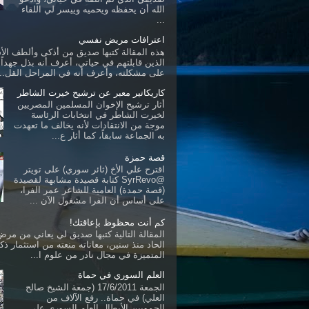
الله أن يحفظه ويحميه وييسر لي اللقاء
...
اعترافات مريض نفسي
هذه المقالة كتبها صديق من أذكى وألطف ال
الذين قابلتهم في حياتي، أعرف أنه بذل جهداً ك
على مشكلته، وأعرف أنه في المراحل القل...
كاريكاتير معبر عن ترشيح خيرت الشاطر
أثار ترشيح الإخوان المسلمين المصريين
لخيرت الشاطر في انتخابات الرئاسة
موجة من الانتقادات لأنه يخالف ما تعهدت
به الجماعة سابقاً، كما أثار ع...
قصة حمزة
اقترح علي الأخ (ثائر سوري) على تويتر
@SyrRevo كتابة قصيدة مشابهة لقصيدة
(قصة حمدة) العامية للشاعر عمر الفرا،
على أساس أن الفرا مشغول الآن ...
كم أنت محظوظ بإعاقتك!
المقالة التالية كتبها صديق لي يعاني من مرض 
الحاد منذ سنين، معاناته منعته من استثمار ذكا
المتميزة في مجال نادر من علوم ا...
العلم السوري في حماة
الجمعة 17/6/2011 (جمعة الشيخ صالح
العلي) في حماة.. رفع الآلاف من
الحمويين الأبطال العلم السوري على