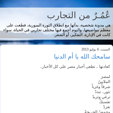
عُمُـرٌ من التجارب
هي مدونة شخصية، بدأتها مع انطلاق الثورة السورية، فطغت على
معظم مواضيعها، واليوم أجمع فيها مختلف تجاربي في الحياة، سواء
كانت في الإدارة، التفكير، أو الشعر.
السبت، 6 يوليو 2013
سامحك الله يا أم الدنيا
كعادتها .. تطغى أخبار مصر على كل الأخبار..
لمصرَ
الملايينُ
شرقاً وغرباً
تثور.. تنددْ
ترغي وتزبدْ
تفسبكْ
تغردْ
وحمصُ الجريحةُ