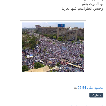
بها الموت يعثو
وجيش الطواغيتِ فيها يعربدْ
محمود عكل
02:54
at
مشاركة