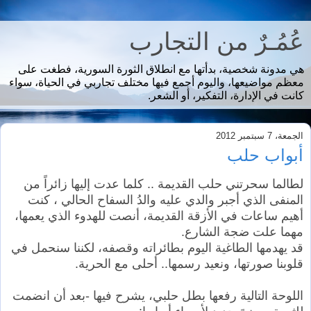
عُمُـرٌ من التجارب
هي مدونة شخصية، بدأتها مع انطلاق الثورة السورية، فطغت على
معظم مواضيعها، واليوم أجمع فيها مختلف تجاربي في الحياة، سواء
كانت في الإدارة، التفكير، أو الشعر.
الجمعة، 7 سبتمبر 2012
أبواب حلب
لطالما سحرتني حلب القديمة .. كلما عدت إليها زائراً من
المنفى الذي أجبر والدي عليه والدُ السفاح الحالي ، كنت
أهيم ساعات في الأزقة القديمة، أنصت للهدوء الذي يعمها،
مهما علت ضجة الشارع.
قد يهدمها الطاغية اليوم بطائراته وقصفه، لكننا سنحمل في
قلوبنا صورتها، ونعيد رسمها.. أحلى مع الحرية.
اللوحة التالية رفعها بطل حلبي، يشرح فيها -بعد أن انضمت