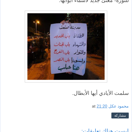
للثورة- معنىً جديد لأسماء أبوابها:
سلمت الأيادي أيها الأبطال.
محمود عكل
21:20
at
مشاركة
ليست هناك تعليقات: