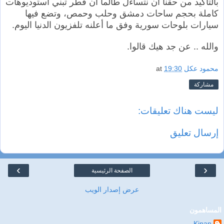
بالتأكيد من حقنا أن نتساءل طالما أن قطر تبني استوديوهات
كاملة بحجم ساحات دمشق وحلب وحمص، وتضع فيها
سيارات بلوحات سورية وفق ما أعلنه تلفزيون الدنيا اليوم.
والله .. عن جد هيك قالوا.
محمود عكل
19:30
at
مشاركة
ليست هناك تعليقات:
إرسال تعليق
›
‹
الصفحة الرئيسية
عرض إصدار الويب
المساهمون
Kinan