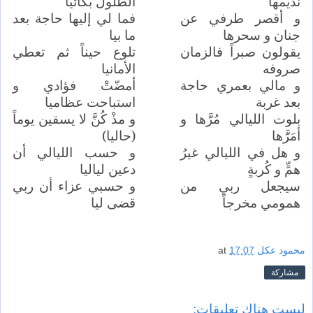
نديمها
الطلول بكائيا
و أقصر طرفي عن
فما لي إليها حاجة بعد
جنان و سحرها
ما بيا
يقولون صبراً فالزمان
تلوع حيناً ثم تعطي
صروفه
الأمانيا
و مالي بعمري حاجة
أمضّتْ فؤادي و
بعد غربة
استباحت عظاميا
بلوت الليالي مُرَّها و
و مذْ كُنَّ لا يسقين يوماً
أمَرَّها
(حاليا)
و هل في الليالي غيرُ
و حسب الليالي أن
همٍّ و كُربةٍ
دعين لياليا
سيجعل ربي من
و حسبي عزاء أن ربي
همومي مخرجاً
قضى ليا
محمود عكل
17:07
at
مشاركة
ليست هناك تعليقات: