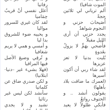
الموت شافيا)
رفاتيا
ألم ترياني لي ثلاثين
أعلل نفسي أنْ قريبٌ
حجةً
حِمَاميا
أُصَيحابَ حزني و
لقد كان غيري للسرور
النجوم شواهدٌ
مواليا
يجدد حزني أن أرى
و يحييه ضوء للشروق
الليل مقبلاً
بدا ليا
فأُضحي بهَمٍّ لا يزولُ
و أمسي و همي لا يريم
بغَدوةٍ
شغافيا
بُليت بدنيا لا تعز
و تُرقِي وضيعَ الأصل
عزيزها
فيها المراقيا
لقد شاء ربي أن أكون
(فهلا بشيء غير –دنيا-
أسيرها
ابتلانيا)
(لعمرك ما ضاقت بلاد
و لكن صدري ضاق عن
بأهلها)
كلماتيا
يقولون أنشد .. و
سأنشد لكن ليس غير
الحتوف رواتعٌ
رثائيا
فأبكي طلولاً لا يعيد
نشيد و لا يجدي