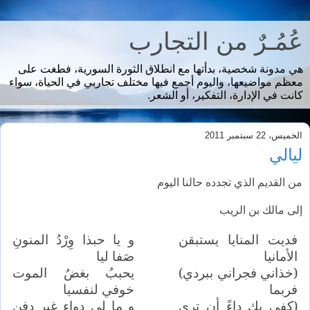
عُمُـرٌ من التجارب
هي مدونة شخصية، بدأتها مع انطلاق الثورة السورية، فطغت على
معظم مواضيعها، واليوم أجمع فيها مختلف تجاربي في الحياة، سواء
كانت في الإدارة، التفكير، أو الشعر.
الخميس، 22 سبتمبر 2011
ليالي
من القديم الذي تجدده حالنا اليوم
إلى مالك بن الريب
فديت المنايا يستبقن
و يا حبذا وِرْدُ المنونِ
الأمانيا
صَفا ليا
(خذاني فجراني ببردي)
يحببُ بغضُ الموت
فربما
خوفي لنفسيا
(كفى بك داءً أن ترى
و ما لي دواء غير دفن