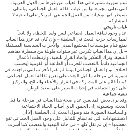
تبدو سورية متميزة في هذا الغياب عن غيرها من الدول العربية،
التي تعاني مجتمعاتها من غياب ثقافة العمل الجماعي، وبالتالي
تسيطر فيها نوعيات من العمل الجماعي المرتكز على التبعية لا
المشاركة.
غياب تاريخي
عدم وجود ثقافة العمل الجماعي ليس وليد اللحظة، ولا ناتجاً
لممارسات حزب البعث في السلطة – وإن كان قد عزز هذا الغياب
بمنع قيام مؤسسات المجتمع المدني والأحزاب السياسية المستقلة
– بل إن هذا الغياب تكرس عبر سنوات طويلة من سيطرة مفاهيم
التبعية، وترك التفكير واتخاذ القرار للنخبة، وارتبطت الأعمال
الجماعية دائماً بالتعصب للحزب أو الطائفة أو القومية (بحسب
اختلاف نوع العمل الجماعي) بينما لم تقم الأحزاب التي تواجدت في
سورية في مرحلة ما قبل البعث على تعزيز ثقافة العمل الجماعي
كمبدأ قائم على المشاركة في القرار والأعباء والنتائج، والتركيز
على دور الجماعة في إحداث التغيير على صعيد الوطن.
تبعية جماعية
وقد يرى بعض المتابعين عدم صحة هذا الغياب في مرحلة ما قبل
البعث، وينسبونه إلى الجمود الذي أصاب الحياة الاجتماعية
والسياسية السورية منذ وصول البعث إلى السلطة، إلا أن
الاستشهادات التي قد تساق للتدليل على وجود العمل الجماعي تقع
معظمها – إن لم نقل كلها – في خانة التبعية والتعصب كما أشرت