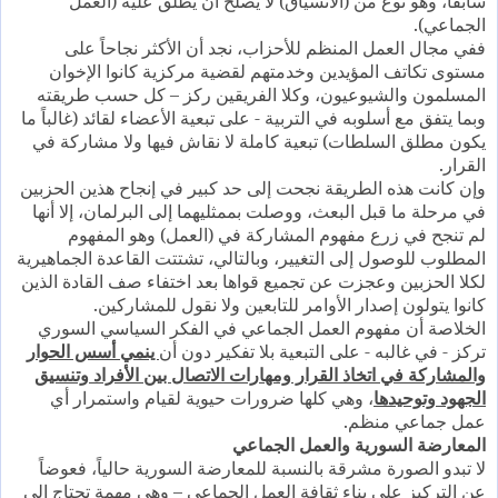
سابقاً، وهو نوع من (الانسياق) لا يصلح أن يطلق عليه (العمل
الجماعي).
ففي مجال العمل المنظم للأحزاب، نجد أن الأكثر نجاحاً على
مستوى تكاتف المؤيدين وخدمتهم لقضية مركزية كانوا الإخوان
المسلمون والشيوعيون، وكلا الفريقين ركز – كل حسب طريقته
وبما يتفق مع أسلوبه في التربية - على تبعية الأعضاء لقائد (غالباً ما
يكون مطلق السلطات) تبعية كاملة لا نقاش فيها ولا مشاركة في
القرار.
وإن كانت هذه الطريقة نجحت إلى حد كبير في إنجاح هذين الحزبين
في مرحلة ما قبل البعث، ووصلت بممثليهما إلى البرلمان، إلا أنها
لم تنجح في زرع مفهوم المشاركة في (العمل) وهو المفهوم
المطلوب للوصول إلى التغيير، وبالتالي، تشتتت القاعدة الجماهيرية
لكلا الحزبين وعجزت عن تجميع قواها بعد اختفاء صف القادة الذين
كانوا يتولون إصدار الأوامر للتابعين ولا نقول للمشاركين.
الخلاصة أن مفهوم العمل الجماعي في الفكر السياسي السوري
تركز - في غالبه - على التبعية بلا تفكير دون أن
ينمي أسس الحوار
والمشاركة في اتخاذ القرار ومهارات الاتصال بين الأفراد وتنسيق
الجهود وتوحيدها
، وهي كلها ضرورات حيوية لقيام واستمرار أي
عمل جماعي منظم.
المعارضة السورية والعمل الجماعي
لا تبدو الصورة مشرقة بالنسبة للمعارضة السورية حالياً، فعوضاً
عن التركيز على بناء ثقافة العمل الجماعي – وهي مهمة تحتاج إلى