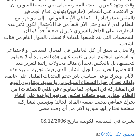
وقت وجهد كبيرين – تتجه المعارضة إلى تبني صيغة (السوبرمان)
أي الاعتماد على أشخاص (خارقين) يتولون إقناع الجماهير
(المفترضة) وقيادتها – كما في الأيام الخوالي – إلى مواجهة مع
النظام الذي لا يبدو حتى الآن قلقاً من هذا الاحتمال لكون تأثير هذه
المعارضة على الداخل السوري لا يزال ضعيفاً جداً كما أن
الشخصيات التي يتم تلميعها للقيادة لا تحظى بالقبول التام من فئات
الشعب.
ولا يعني ما سبق أن كل العاملين في المجال السياسي والاجتماعي
أو ناشطي المجتمع المدني تغيب عنهم هذه الضرورة أو لا يعملون
لتحقيقها، بل بالعكس، نجد أن هناك محاولات رائدة لتعزيز هذه
الثقافة،وبالتحديد من الجيل الشاب الذي يعيش تجربة مميزة هذه
الأيام، ويدرك بوعي سياسي نادر حجم التحديات الملقاة على عاتقه،
ولذلك نجد أن جيل النشطاء الشباب برزوا سوية، ويتناوبون اليوم
في المشاركة في المهام، كما يتناوبون في تلقي (الصفعات) من
النظام بمقادير شبه متماثلة تعكس قدرتهم الواعدة على إنشاء
تحرك جماعي
يتجنب صيغة (القائد الخالد) ويؤسس لتشاركية
منفتحة تحتاج إليها سورية أكثر من أي وقت مضى.
نشرت في السياسة الكويتية بتاريخ 08/12/2006
محمود عكل
04:01
at