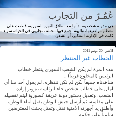
عُمُـرٌ من التجارب
هي مدونة شخصية، بدأتها مع انطلاق الثورة السورية، فطغت على
معظم مواضيعها، واليوم أجمع فيها مختلف تجاربي في الحياة، سواء
كانت في الإدارة، التفكير، أو الشعر.
الاثنين، 20 يونيو 2011
الخطاب غير المنتظر
هذه المرة لم يكن الشعب السوري ينتظر خطاب
الرئيس (المخلوع قريباً) ..
شاهدناه جميعاً لكن لم نكن ننتظره. لم يعول أحد منا أي
آمال على خطاب شخص جاء للرئاسة بتزوير إرادة
الشعب، وتعديل دستور دولة عريقة كسورية ليتم تفصيله
على مقاسه، ثم أرسل جيش الوطن يقتل أبناء الوطن،
وأطلق يد أجهزته الأمنية تقتل وتمثل بجثث المعترضين
سلمياً على حكمه.