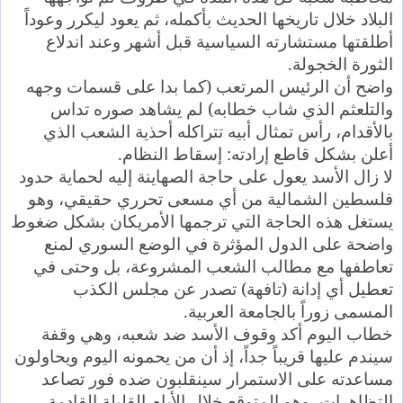
البلاد خلال تاريخها الحديث بأكمله، ثم يعود ليكرر وعوداً
أطلقتها مستشارته السياسية قبل أشهر وعند اندلاع
الثورة الخجولة.
واضح أن الرئيس المرتعب (كما بدا على قسمات وجهه
والتلعثم الذي شاب خطابه) لم يشاهد صوره تداس
بالأقدام، رأس تمثال أبيه تتراكله أحذية الشعب الذي
أعلن بشكل قاطع إرادته: إسقاط النظام.
لا زال الأسد يعول على حاجة الصهاينة إليه لحماية حدود
فلسطين الشمالية من أي مسعى تحرري حقيقي، وهو
يستغل هذه الحاجة التي ترجمها الأمريكان بشكل ضغوط
واضحة على الدول المؤثرة في الوضع السوري لمنع
تعاطفها مع مطالب الشعب المشروعة، بل وحتى في
تعطيل أي إدانة (تافهة) تصدر عن مجلس الكذب
المسمى زوراً بالجامعة العربية.
خطاب اليوم أكد وقوف الأسد ضد شعبه، وهي وقفة
سيندم عليها قريباً جداً، إذ أن من يحمونه اليوم ويحاولون
مساعدته على الاستمرار سينقلبون ضده فور تصاعد
التظاهرات، وهو المتوقع خلال الأيام القليلة القادمة.